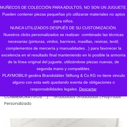
MUÑECOS DE COLECCIÓN PARA ADULTOS, NO SON UN JUGUETE.
Pueden contener piezas pequeñas y/o utilizarse materiales no aptos
0
para niños.
NUNCA UTILIZADOS DESPUÉS DE SU CUSTOMIZACIÓN.
Nuestros clicks personalizados se realizan combinado las técnicas
necesarias (pinturas, vinilos, barnices, masillas, resinas, textil,
Graduados Graduadas
complementos de mercería y manualidades...) para favorecer la
excelencia en el resultado final manteniendo en lo posible la armonía
| Playmobil
de la línea original del juguete, utilizándose piezas nuevas, de
segunda mano y compatibles.
Personalizado
PLAYMOBIL® geobra Brandstätter Stiftung & Co.KG no tiene vinculo
alguno con esta web quedando exenta de obligaciones o
Inicio
/
1. MOSTRAR TODOS LOS CUSTOMS
/
1.
responsabilidades legales.
Descartar
CATEGORIAS (+)
/
CELEBRACIONES /
CONMEMORATIVOS
/
Graduados Graduadas | Playmobil
Personalizado