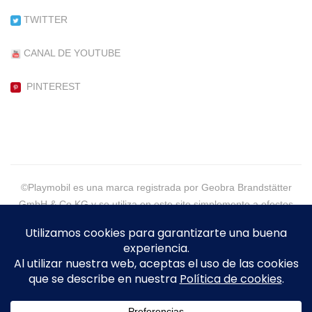
TWITTER
CANAL DE YOUTUBE
PINTEREST
©Playmobil es una marca registrada por Geobra Brandstätter
GmbH & Co KG y se utiliza en este site simplemente a efectos
informativos.
©2021 - PlaymoGeneration, More than Customs - Eva Alpera -
Todos los Derechos Reservados
Legal
|
Política de Cookies
|
Política de Privacidad