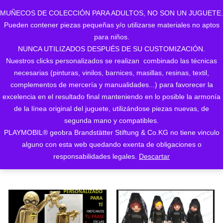
MUÑECOS DE COLECCIÓN PARA ADULTOS, NO SON UN JUGUETE.
Pueden contener piezas pequeñas y/o utilizarse materiales no aptos
0
para niños.
NUNCA UTILIZADOS DESPUÉS DE SU CUSTOMIZACIÓN.
Nuestros clicks personalizados se realizan combinado las técnicas
necesarias (pinturas, vinilos, barnices, masillas, resinas, textil,
complementos de mercería y manualidades...) para favorecer la
excelencia en el resultado final manteniendo en lo posible la armonía
de la línea original del juguete, utilizándose piezas nuevas, de
Ordenado
Mostrando 1–24 de 166 resultados
segunda mano y compatibles.
PLAYMOBIL® geobra Brandstätter Stiftung & Co.KG no tiene vinculo
ORDENAR POR LOS
por
alguno con esta web quedando exenta de obligaciones o
ÚLTIMOS
responsabilidades legales.
Descartar
los
últimos