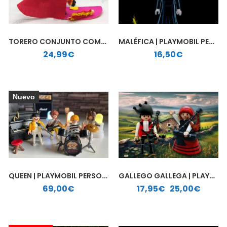
TORERO CONJUNTO COMPLETO | PLAYMOBIL PERSONALIZADO
MALÉFICA | PLAYMOBIL PERSONALIZADO
24,99
€
16,50
€
Nuevo
QUEEN | PLAYMOBIL PERSONALIZADO
GALLEGO GALLEGA | PLAYMOBIL PERSONALIZADO
Rango de precios: desde 17,95€ hasta 25,00€
69,00
€
17,95
€
-
25,00
€