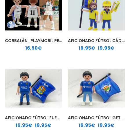
CORBALÁN | PLAYMOBIL PERSONALIZADO
AFICIONADO FÚTBOL CÁDIZ| PLAYMOBIL PERSONALIZADO
Rango de precios: desde 16,95€ hasta 19,95€
16,50
€
16,95
€
-
19,95
€
AFICIONADO FÚTBOL FUENLABRADA | PLAYMOBIL PERSONALIZADO
AFICIONADO FÚTBOL GETAFE | PLAYMOBIL PERSONALIZADO
Rango de precios: desde 16,95€ hasta 19,95€
Rango de precios: desde 16,95€ hasta 19,95€
16,95
€
-
19,95
€
16,95
€
-
19,95
€