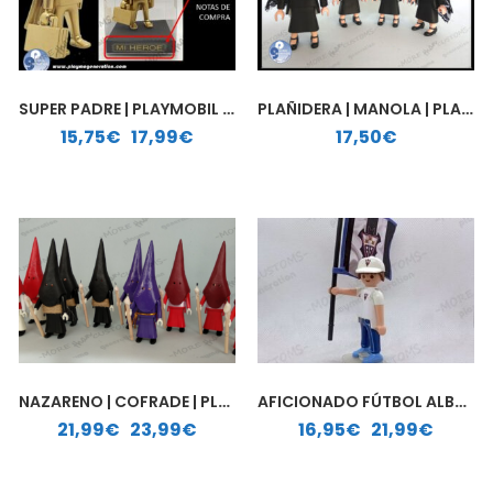
SUPER PADRE | PLAYMOBIL PERSONALIZADO
PLAÑIDERA | MANOLA | PLAYMOBIL PERSONALIZADO
Rango de precios: desde 15,75€ hasta 17,99€
15,75
€
-
17,99
€
17,50
€
NAZARENO | COFRADE | PLAYMOBIL PERSONALIZADO
AFICIONADO FÚTBOL ALBACETE BALOMPIÉ| PLAYMOBIL PERSONALIZADO
Rango de precios: desde 21,99€ hasta 23,99€
Rango de precios: desde 16,95€ hasta 21,99€
21,99
€
-
23,99
€
16,95
€
-
21,99
€