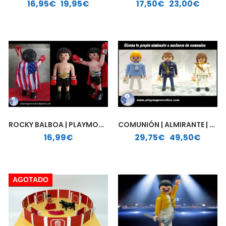
Rango de precios: desde 16,95€ hasta 19,95€
Rango de precios: desde 17,50€ hasta 23,00€
16,95
€
-
19,95
€
17,50
€
-
23,00
€
ROCKY BALBOA | PLAYMOBIL PERSONALIZADO
COMUNIÓN | ALMIRANTE | MARINERO | PLAYMOBIL PERSONALIZADO
Rango de precios: desde 29,75€ hasta 49,50€
16,99
€
29,75
€
-
49,50
€
AGOTADO