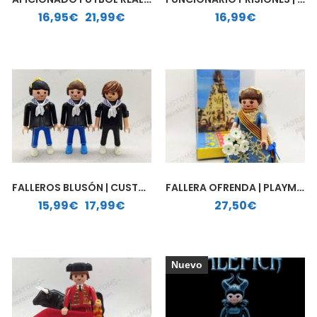
Rango de precios: desde 16,95€ hasta 21,99€
16,95
€
-
21,99
€
16,99
€
FALLEROS BLUSÓN | CUSTOM PLAYMOBIL
FALLERA OFRENDA | PLAYMOBIL PERSONALIZADO
Rango de precios: desde 15,99€ hasta 17,99€
15,99
€
-
17,99
€
27,50
€
Nuevo