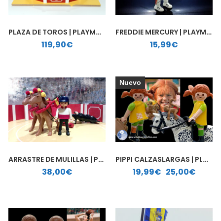
PLAZA DE TOROS | PLAYMOBIL PERSONALIZADO
FREDDIE MERCURY | PLAYMOBIL PERSONALIZADO
119,90
€
15,99
€
Nuevo
ARRASTRE DE MULILLAS | PLAYMOBIL PERSONALIZADO
PIPPI CALZASLARGAS | PLAYMOBIL PERSONALIZADO
Rango de precios: desde 19,99€ hasta 25,00€
38,00
€
19,99
€
-
25,00
€