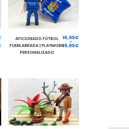
€
16,95
€
AFICIONADO FÚTBOL
-
€
19,95
€
FUENLABRADA | PLAYMOBIL
esde 16,95€ hasta 19,95€
Rango de precios: desde 16,95€ hasta 19,95€
PERSONALIZADO