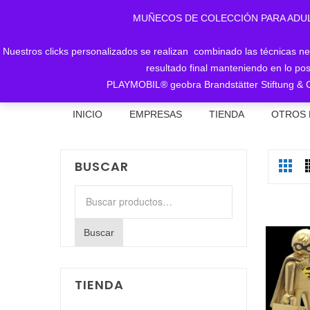
MUÑECOS DE COLECCIÓN PARA ADULTOS, 
Nuestros clicks personalizados se realizan combinado las técnicas nece
resultado final manteniendo en lo pos
PLAYMOBIL® geobra Brandstätter Stiftung & C
INICIO
EMPRESAS
TIENDA
OTROS 
BUSCAR
Buscar
por:
Buscar
TIENDA