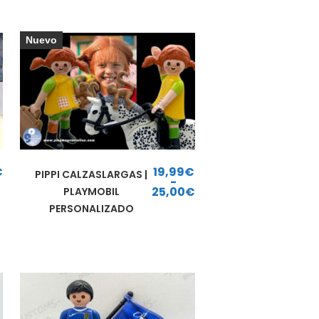
Nuevo
€
19,99
€
PIPPI CALZASLARGAS |
-
25,00
€
PLAYMOBIL
Rango de precios: desde 19,99€ hasta 25,00€
PERSONALIZADO