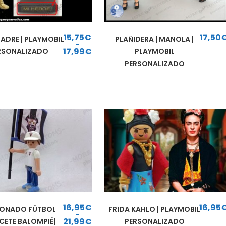
15,75
€
17,50
PADRE | PLAYMOBIL
PLAÑIDERA | MANOLA |
-
17,99
€
RSONALIZADO
PLAYMOBIL
Rango de precios: desde 15,75€ hasta 17,99€
PERSONALIZADO
16,95
€
16,95
IONADO FÚTBOL
FRIDA KAHLO | PLAYMOBIL
-
21,99
€
CETE BALOMPIÉ|
PERSONALIZADO