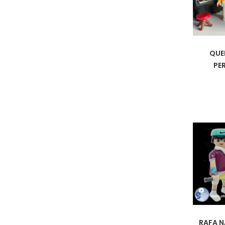
QUE
PE
RAFA N