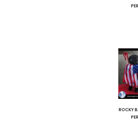
PE
ROCKY B
PE