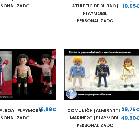
-
19,95
RSONALIZADO
ATHLETIC DE BILBAO |
Rango de precios: d
PLAYMOBIL
PERSONALIZADO
16,99
€
29,75
ALBOA | PLAYMOBIL
COMUNIÓN | ALMIRANTE |
-
49,50
RSONALIZADO
MARINERO | PLAYMOBIL
Rango de precios: d
PERSONALIZADO