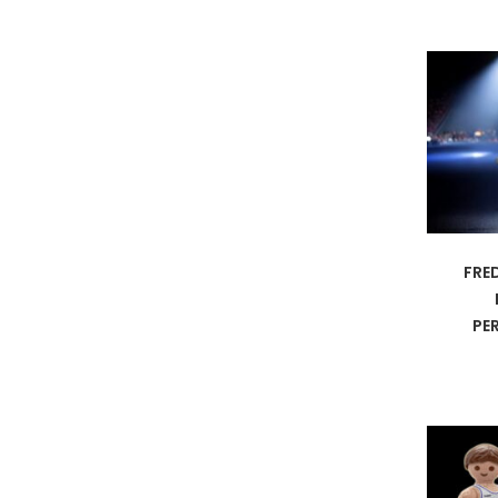
FRE
PE