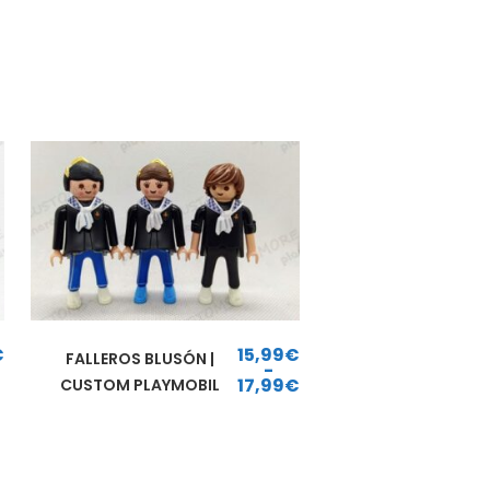
€
15,99
€
FALLEROS BLUSÓN |
-
17,99
€
CUSTOM PLAYMOBIL
Rango de precios: desde 15,99€ hasta 17,99€