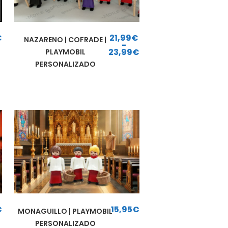
€
21,99
€
NAZARENO | COFRADE |
-
23,99
€
PLAYMOBIL
Rango de precios: desde 21,99€ hasta 23,99€
PERSONALIZADO
€
15,95
€
MONAGUILLO | PLAYMOBIL
PERSONALIZADO