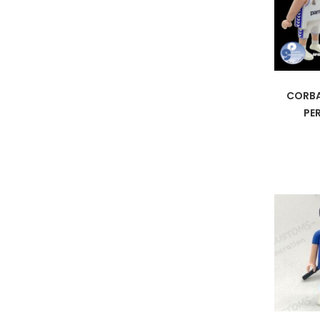
CORBA
PE