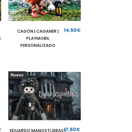
€
14,50
€
CAGÓN | CAGANER |
€
PLAYMOBIL
esde 17,95€ hasta 25,00€
PERSONALIZADO
Nuevo
€
17,50
€
EDUARDO MANOSTIJERAS |