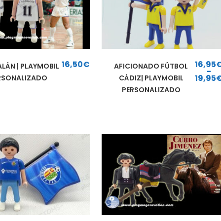
16,50
€
16,95
LÁN | PLAYMOBIL
AFICIONADO FÚTBOL
-
19,95
RSONALIZADO
CÁDIZ| PLAYMOBIL
Rango de precios: d
PERSONALIZADO