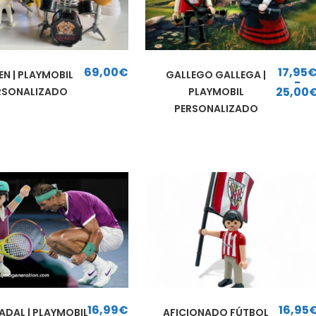
69,00
€
17,95
EN | PLAYMOBIL
GALLEGO GALLEGA |
-
25,00
RSONALIZADO
PLAYMOBIL
Rango de precios: d
PERSONALIZADO
16,99
€
16,95
ADAL | PLAYMOBIL
AFICIONADO FÚTBOL