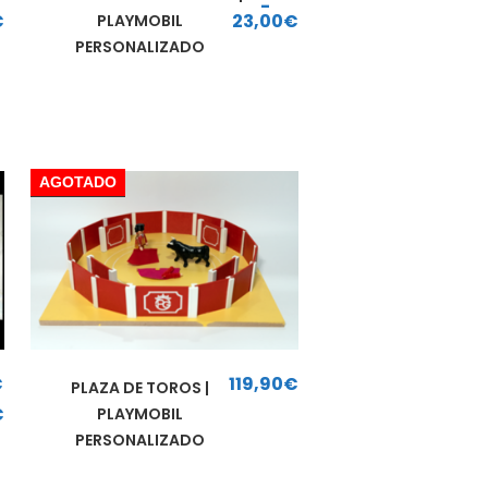
-
€
23,00
€
PLAYMOBIL
esde 16,95€ hasta 19,95€
Rango de precios: desde 17,50€ hasta 23,00€
PERSONALIZADO
AGOTADO
€
119,90
€
PLAZA DE TOROS |
€
PLAYMOBIL
esde 29,75€ hasta 49,50€
PERSONALIZADO