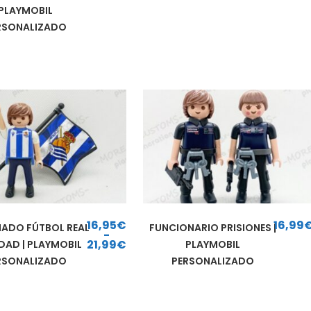
Rango de precios: desde 16,95€ hasta 21,99€
PLAYMOBIL
RSONALIZADO
16,95
€
16,99
NADO FÚTBOL REAL
FUNCIONARIO PRISIONES |
-
21,99
€
DAD | PLAYMOBIL
PLAYMOBIL
Rango de precios: desde 16,95€ hasta 21,99€
RSONALIZADO
PERSONALIZADO