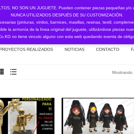
NO SON UN JUGUETE. Pueden contener piezas pequeñas y/o utiliz
NUNCA UTILIZADOS DESPUÉS DE SU CUSTOMIZACIÓN.
sarias (pinturas, vinilos, barnices, masillas, resinas, textil, complem
ible la armonía de la línea original del juguete, utilizándose piezas 
o.KG no tiene vinculo alguno con esta web quedando exenta de obliga
PROYECTOS REALIZADOS
NOTICIAS
CONTACTO
F
Mostrando 