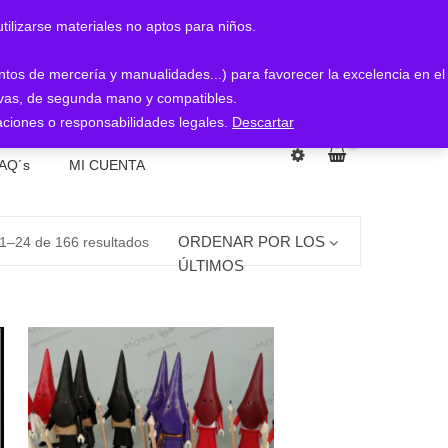
arse materiales no aptos para niños.
entos de mercería y manualidades...) para favorecer la excelencia en el
nuevas, de segunda mano y compatibles.
ciones o responsabilidades legales.
Descartar
0
AQ´s
MI CUENTA
Ordenado
ORDENAR POR LOS
1–24 de 166 resultados
ÚLTIMOS
por
los
últimos