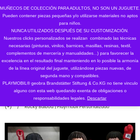
MUÑECOS DE COLECCIÓN PARA ADULTOS, NO SON UN JUGUETE.
Pueden contener piezas pequeñas y/o utilizarse materiales no aptos
0
para niños.
NUNCA UTILIZADOS DESPUÉS DE SU CUSTOMIZACIÓN.
Nuestros clicks personalizados se realizan combinado las técnicas
necesarias (pinturas, vinilos, barnices, masillas, resinas, textil,
Rocky Balboa |
complementos de mercería y manualidades...) para favorecer la
excelencia en el resultado final manteniendo en lo posible la armonía
Playmobil
de la línea original del juguete, utilizándose piezas nuevas, de
segunda mano y compatibles.
Personalizado
PLAYMOBIL® geobra Brandstätter Stiftung & Co.KG no tiene vinculo
alguno con esta web quedando exenta de obligaciones o
Inicio
/
1. MOSTRAR TODOS LOS CUSTOMS
/
1.
responsabilidades legales.
Descartar
CATEGORIAS (+)
/
CINE / TV / FICCIÓN / DIBUJOS
(+)
/
Rocky Balboa | Playmobil Personalizado