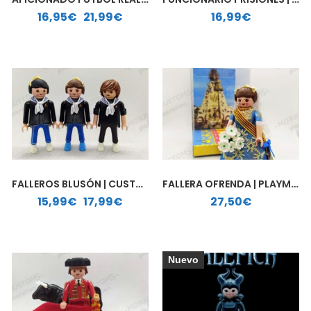
Rango de precios: desde 16,95€ hasta 21,99€
16,95
€
-
21,99
€
16,99
€
FALLEROS BLUSÓN | CUSTOM PLAYMOBIL
FALLERA OFRENDA | PLAYMOBIL PERSONALIZADO
Rango de precios: desde 15,99€ hasta 17,99€
15,99
€
-
17,99
€
27,50
€
Nuevo