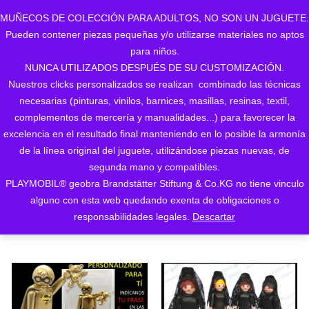
MUÑECOS DE COLECCIÓN PARA ADULTOS, NO SON UN JUGUETE.
Pueden contener piezas pequeñas y/o utilizarse materiales no aptos
0
para niños.
NUNCA UTILIZADOS DESPUÉS DE SU CUSTOMIZACIÓN.
Nuestros clicks personalizados se realizan combinado las técnicas
necesarias (pinturas, vinilos, barnices, masillas, resinas, textil,
complementos de mercería y manualidades...) para favorecer la
excelencia en el resultado final manteniendo en lo posible la armonía
de la línea original del juguete, utilizándose piezas nuevas, de
Ordenado
Mostrando 1–24 de 166 resultados
segunda mano y compatibles.
PLAYMOBIL® geobra Brandstätter Stiftung & Co.KG no tiene vinculo
ORDENAR POR LOS
por
alguno con esta web quedando exenta de obligaciones o
ÚLTIMOS
responsabilidades legales.
Descartar
los
últimos