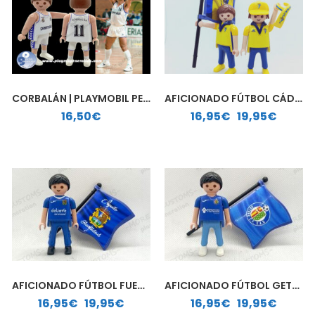
CORBALÁN | PLAYMOBIL PERSONALIZADO
AFICIONADO FÚTBOL CÁDIZ| PLAYMOBIL PERSONALIZADO
Rango de precios: desde 16,95€ hasta 19,95€
16,50
€
16,95
€
-
19,95
€
AFICIONADO FÚTBOL FUENLABRADA | PLAYMOBIL PERSONALIZADO
AFICIONADO FÚTBOL GETAFE | PLAYMOBIL PERSONALIZADO
Rango de precios: desde 16,95€ hasta 19,95€
Rango de precios: desde 16,95€ hasta 19,95€
16,95
€
-
19,95
€
16,95
€
-
19,95
€