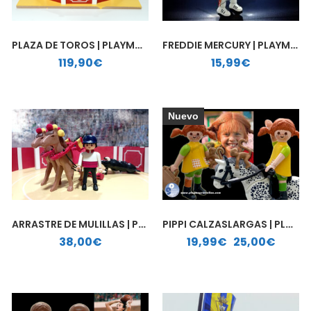
PLAZA DE TOROS | PLAYMOBIL PERSONALIZADO
FREDDIE MERCURY | PLAYMOBIL PERSONALIZADO
119,90
€
15,99
€
Nuevo
ARRASTRE DE MULILLAS | PLAYMOBIL PERSONALIZADO
PIPPI CALZASLARGAS | PLAYMOBIL PERSONALIZADO
Rango de precios: desde 19,99€ hasta 25,00€
38,00
€
19,99
€
-
25,00
€