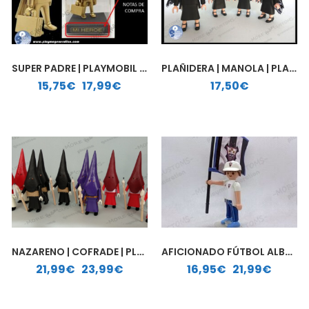
SUPER PADRE | PLAYMOBIL PERSONALIZADO
PLAÑIDERA | MANOLA | PLAYMOBIL PERSONALIZADO
Rango de precios: desde 15,75€ hasta 17,99€
15,75
€
-
17,99
€
17,50
€
NAZARENO | COFRADE | PLAYMOBIL PERSONALIZADO
AFICIONADO FÚTBOL ALBACETE BALOMPIÉ| PLAYMOBIL PERSONALIZADO
Rango de precios: desde 21,99€ hasta 23,99€
Rango de precios: desde 16,95€ hasta 21,99€
21,99
€
-
23,99
€
16,95
€
-
21,99
€