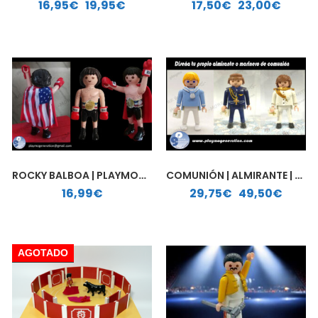
Rango de precios: desde 16,95€ hasta 19,95€
Rango de precios: desde 17,50€ hasta 23,00€
16,95
€
-
19,95
€
17,50
€
-
23,00
€
ROCKY BALBOA | PLAYMOBIL PERSONALIZADO
COMUNIÓN | ALMIRANTE | MARINERO | PLAYMOBIL PERSONALIZADO
Rango de precios: desde 29,75€ hasta 49,50€
16,99
€
29,75
€
-
49,50
€
AGOTADO