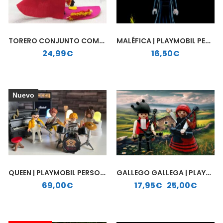
TORERO CONJUNTO COMPLETO | PLAYMOBIL PERSONALIZADO
MALÉFICA | PLAYMOBIL PERSONALIZADO
24,99
€
16,50
€
Nuevo
QUEEN | PLAYMOBIL PERSONALIZADO
GALLEGO GALLEGA | PLAYMOBIL PERSONALIZADO
Rango de precios: desde 17,95€ hasta 25,00€
69,00
€
17,95
€
-
25,00
€