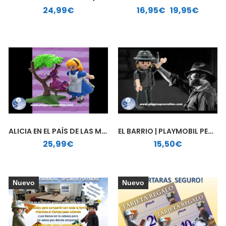
Rango de precios: desde 16,95€ hasta 19,95€
24,99
€
16,95
€
-
19,95
€
ALICIA EN EL PAÍS DE LAS MARAVILLAS | PLAYMOBIL PERSONALIZADO
EL BARRIO | PLAYMOBIL PERSONALIZADO
25,99
€
15,50
€
Nuevo
Nuevo