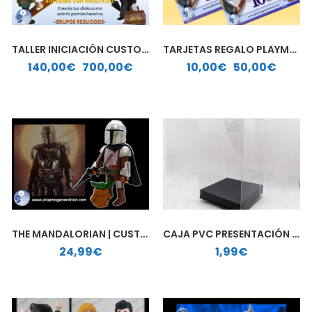
TALLER INICIACIÓN CUSTOM PLAYMOBIL
TARJETAS REGALO PLAYMO GENERATION
Rango de precios: desde 140,00€ hasta 700,00€
Rango de precios: desde 10,00€ hasta 50,00€
140,00
€
-
700,00
€
10,00
€
-
50,00
€
THE MANDALORIAN | CUSTOM PLAYMOBIL
CAJA PVC PRESENTACIÓN REGALO
24,99
€
1,99
€