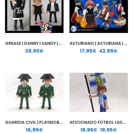
GREASE | DANNY | SANDY | PLAYMOBIL PERSONALIZADO
ASTURIANO | ASTURIANA | PLAYMOBIL PERSONALIZADO
Rango de precios: desde 17,95€ hasta 42,99€
29,90
€
17,95
€
-
42,99
€
GUARDIA CIVIL | PLAYMOBIL PERSONALIZADO
AFICIONADO FÚTBOL LEGANÉS | PLAYMOBIL PERSONALIZADO
Rango de precios: desde 16,95€ hasta 19,95€
16,99
€
16,95
€
-
19,95
€