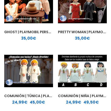
GHOST | PLAYMOBIL PERSONALIZADO
PRETTY WOMAN | PLAYMOBIL PERSONALIZADO
35,00
€
35,00
€
COMUNIÓN | TÚNICA | PLAYMOBIL PERSONALIZADO
COMUNIÓN | NIÑA | PLAYMOBIL PERSONALIZADO
Rango de precios: desde 24,99€ hasta 45,00€
Rango de precios: desde 24,99€ hasta 49,50€
24,99
€
-
45,00
€
24,99
€
-
49,50
€