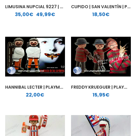
LIMUSINA NUPCIAL 9227 | PLAYMOBIL PERSONALIZADA
CUPIDO | SAN VALENTÍN | PLAYMOBIL PERSONALIZADO
Rango de precios: desde 35,00€ hasta 49,99€
35,00
€
-
49,99
€
18,50
€
HANNIBAL LECTER | PLAYMOBIL PERSONALIZADO
FREDDY KRUEGUER | PLAYMOBIL PERSONALIZADO
22,00
€
15,95
€