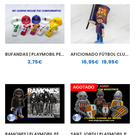
BUFANDAS | PLAYMOBIL PERSONALIZADAS
AFICIONADO FÚTBOL CLUB BARCELONA | PLAYMOBIL PERSONALIZADO
Rango de precios: desde 16,95€ hasta 19,95€
3,75
€
16,95
€
-
19,95
€
AGOTADO
RAMONES | PLAYMOBIL PERSONALIZADO
SANT JORDI | PLAYMOBIL PERSONALIZADO