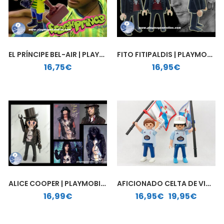
EL PRÍNCIPE BEL-AIR | PLAYMOBIL PERSONALIZADO
FITO FITIPALDIS | PLAYMOBIL PERSONALIZADO
16,75
€
16,95
€
ALICE COOPER | PLAYMOBIL PERSONALIZADO
AFICIONADO CELTA DE VIGO | PLAYMOBIL PERSONALIZADO
Rango de precios: desde 16,95€ hasta 19,95€
16,99
€
16,95
€
-
19,95
€