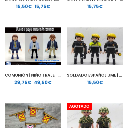
Rango de precios: desde 15,50€ hasta 15,75€
15,50
€
-
15,75
€
15,75
€
COMUNIÓN | NIÑO TRAJE | PLAYMOBIL PERSONALIZADO
SOLDADO ESPAÑOL UME | CUSTOM PLAYMOBIL
Rango de precios: desde 29,75€ hasta 49,50€
29,75
€
-
49,50
€
15,50
€
AGOTADO