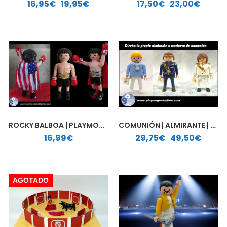
Rango de precios: desde 16,95€ hasta 19,95€
Rango de precios: desde 17,50€ hasta 23,00€
16,95
€
-
19,95
€
17,50
€
-
23,00
€
ROCKY BALBOA | PLAYMOBIL PERSONALIZADO
COMUNIÓN | ALMIRANTE | MARINERO | PLAYMOBIL PERSONALIZADO
Rango de precios: desde 29,75€ hasta 49,50€
16,99
€
29,75
€
-
49,50
€
AGOTADO