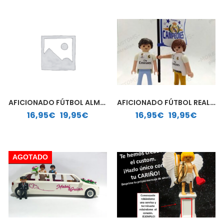
AFICIONADO FÚTBOL ALMERÍA | PLAYMOBIL PERSONALIZADO
AFICIONADO FÚTBOL REAL MADRID | PLAYMOBIL PERSONALIZADO
Rango de precios: desde 16,95€ hasta 19,95€
Rango de precios: desde 16,95€ hasta 19,95€
16,95
€
-
19,95
€
16,95
€
-
19,95
€
AGOTADO