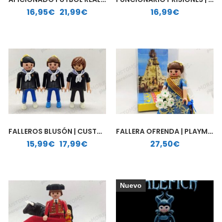
Rango de precios: desde 16,95€ hasta 21,99€
16,95
€
-
21,99
€
16,99
€
FALLEROS BLUSÓN | CUSTOM PLAYMOBIL
FALLERA OFRENDA | PLAYMOBIL PERSONALIZADO
Rango de precios: desde 15,99€ hasta 17,99€
15,99
€
-
17,99
€
27,50
€
Nuevo