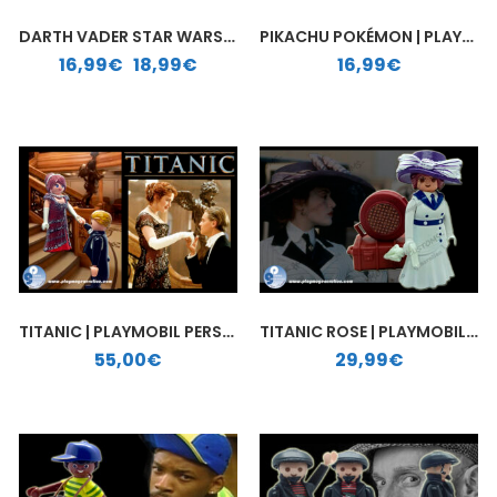
DARTH VADER STAR WARS | PLAYMOBIL PERSONALIZADO
PIKACHU POKÉMON | PLAYMOBIL PERSONALIZADO
Rango de precios: desde 16,99€ hasta 18,99€
16,99
€
-
18,99
€
16,99
€
TITANIC | PLAYMOBIL PERSONALIZADO
TITANIC ROSE | PLAYMOBIL PERSONALIZADO
55,00
€
29,99
€