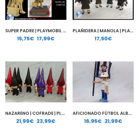
SUPER PADRE | PLAYMOBIL PERSONALIZADO
PLAÑIDERA | MANOLA | PLAYMOBIL PERSONALIZADO
Rango de precios: desde 15,75€ hasta 17,99€
15,75
€
-
17,99
€
17,50
€
NAZARENO | COFRADE | PLAYMOBIL PERSONALIZADO
AFICIONADO FÚTBOL ALBACETE BALOMPIÉ| PLAYMOBIL PERSONALIZADO
Rango de precios: desde 21,99€ hasta 23,99€
Rango de precios: desde 16,95€ hasta 21,99€
21,99
€
-
23,99
€
16,95
€
-
21,99
€