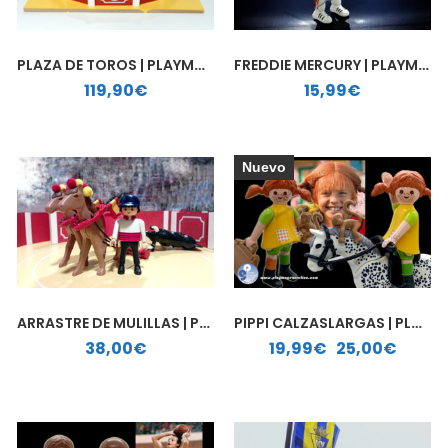
PLAZA DE TOROS | PLAYMOBIL PERSONALIZADO
FREDDIE MERCURY | PLAYMOBIL PERSONALIZADO
119,90
€
15,99
€
Nuevo
ARRASTRE DE MULILLAS | PLAYMOBIL PERSONALIZADO
PIPPI CALZASLARGAS | PLAYMOBIL PERSONALIZADO
Rango de precios: desde 19,99€ hasta 25,00€
38,00
€
19,99
€
-
25,00
€