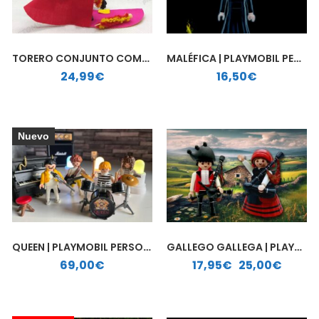
TORERO CONJUNTO COMPLETO | PLAYMOBIL PERSONALIZADO
MALÉFICA | PLAYMOBIL PERSONALIZADO
24,99
€
16,50
€
Nuevo
QUEEN | PLAYMOBIL PERSONALIZADO
GALLEGO GALLEGA | PLAYMOBIL PERSONALIZADO
Rango de precios: desde 17,95€ hasta 25,00€
69,00
€
17,95
€
-
25,00
€