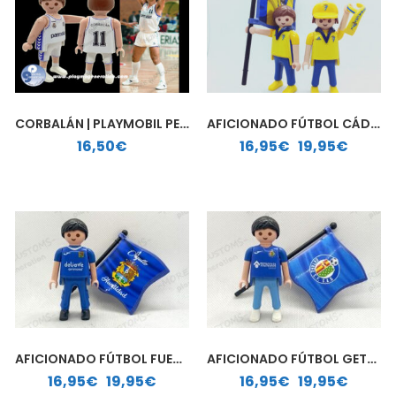
CORBALÁN | PLAYMOBIL PERSONALIZADO
AFICIONADO FÚTBOL CÁDIZ| PLAYMOBIL PERSONALIZADO
Rango de precios: desde 16,95€ hasta 19,95€
16,50
€
16,95
€
-
19,95
€
AFICIONADO FÚTBOL FUENLABRADA | PLAYMOBIL PERSONALIZADO
AFICIONADO FÚTBOL GETAFE | PLAYMOBIL PERSONALIZADO
Rango de precios: desde 16,95€ hasta 19,95€
Rango de precios: desde 16,95€ hasta 19,95€
16,95
€
-
19,95
€
16,95
€
-
19,95
€