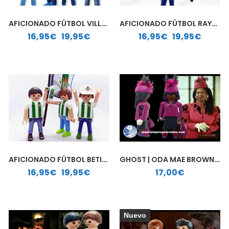
AFICIONADO FÚTBOL VILLARREAL | PLAYMOBIL PERSONALIZADO
AFICIONADO FÚTBOL RAYO VALLECANO | PLAYMOBIL PERSONALIZADO
Rango de precios: desde 16,95€ hasta 19,95€
Rango de precios: desde 16,95€ hasta 19,95€
16,95
€
-
19,95
€
16,95
€
-
19,95
€
AFICIONADO FÚTBOL BETIS | PLAYMOBIL PERSONALIZADO
GHOST | ODA MAE BROWN | PLAYMOBIL PERSONALIZADO
Rango de precios: desde 16,95€ hasta 19,95€
16,95
€
-
19,95
€
17,00
€
Nuevo