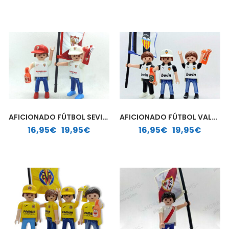
AFICIONADO FÚTBOL SEVILLA | PLAYMOBIL PERSONALIZADO
AFICIONADO FÚTBOL VALENCIA | PLAYMOBIL PERSONALIZADO
Rango de precios: desde 16,95€ hasta 19,95€
Rango de precios: desde 16,95€ hasta 19,95€
16,95
€
-
19,95
€
16,95
€
-
19,95
€