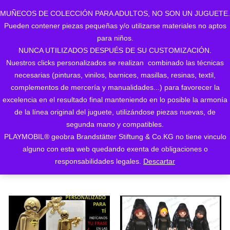
MUÑECOS DE COLECCIÓN PARA ADULTOS, NO SON UN JUGUETE.
Pueden contener piezas pequeñas y/o utilizarse materiales no aptos
0
para niños.
NUNCA UTILIZADOS DESPUÉS DE SU CUSTOMIZACIÓN.
Nuestros clicks personalizados se realizan combinado las técnicas
necesarias (pinturas, vinilos, barnices, masillas, resinas, textil,
complementos de mercería y manualidades...) para favorecer la
excelencia en el resultado final manteniendo en lo posible la armonía
de la línea original del juguete, utilizándose piezas nuevas, de
Ordenado
Mostrando 1–24 de 166 resultados
segunda mano y compatibles.
PLAYMOBIL® geobra Brandstätter Stiftung & Co.KG no tiene vinculo
ORDENAR POR LOS
por
alguno con esta web quedando exenta de obligaciones o
ÚLTIMOS
responsabilidades legales.
Descartar
los
últimos