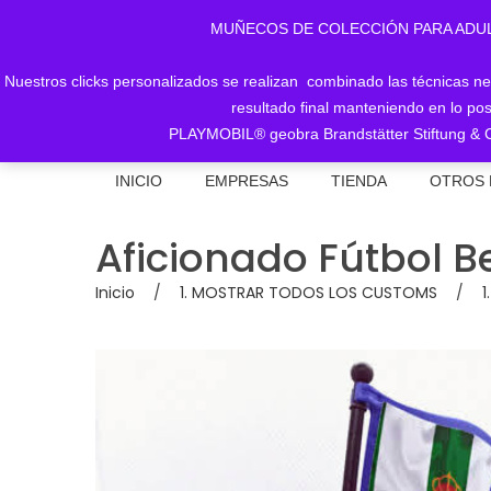
MUÑECOS DE COLECCIÓN PARA ADULTOS, 
Nuestros clicks personalizados se realizan combinado las técnicas nece
resultado final manteniendo en lo pos
PLAYMOBIL® geobra Brandstätter Stiftung & C
INICIO
EMPRESAS
TIENDA
OTROS 
Aficionado Fútbol B
Inicio
/
1. MOSTRAR TODOS LOS CUSTOMS
/
1