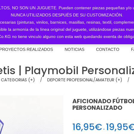
NO SON UN JUGUETE. Pueden contener piezas pequeñas y/o utiliz
NUNCA UTILIZADOS DESPUÉS DE SU CUSTOMIZACIÓN.
sarias (pinturas, vinilos, barnices, masillas, resinas, textil, complem
ible la armonía de la línea original del juguete, utilizándose piezas 
o.KG no tiene vinculo alguno con esta web quedando exenta de obliga
PROYECTOS REALIZADOS
NOTICIAS
CONTACTO
F
etis | Playmobil Personal
. CATEGORIAS (+)
/
DEPORTE PROFESIONAL/AMATEUR (+)
/
AFICIONADO FÚTBOL 
PERSONALIZADO
16,95
€
19,95
-