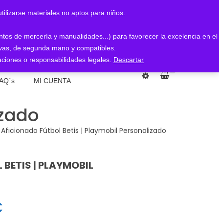
arse materiales no aptos para niños.
entos de mercería y manualidades...) para favorecer la excelencia en el
nuevas, de segunda mano y compatibles.
ciones o responsabilidades legales.
Descartar
0
AQ´s
MI CUENTA
izado
Aficionado Fútbol Betis | Playmobil Personalizado
BETIS | PLAYMOBIL
€
Rango