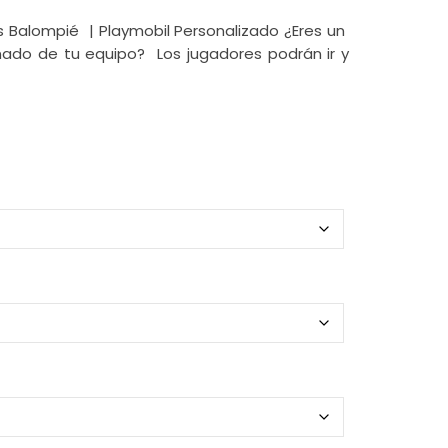
de
precios:
is Balompié | Playmobil Personalizado ¿Eres un
desde
onado de tu equipo? Los jugadores podrán ir y
16,95€
hasta
19,95€