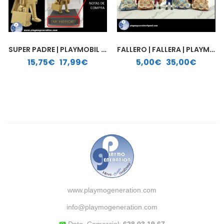
SUPER PADRE | PLAYMOBIL PERSONALIZADO
FALLERO | FALLERA | PLAYMOBIL PERSONALIZADO
Rango de precios: desde 15,75€ hasta 17,99€
Rango de precios: desde 5,00€ hasta 35,00€
15,75
€
-
17,99
€
5,00
€
-
35,00
€
www.playmogeneration.com
info@playmogeneration.com