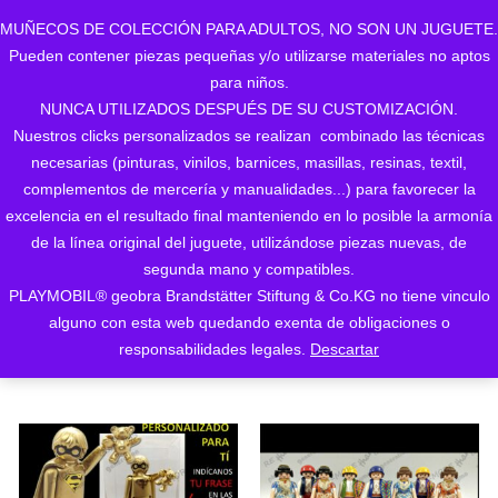
MUÑECOS DE COLECCIÓN PARA ADULTOS, NO SON UN JUGUETE.
Pueden contener piezas pequeñas y/o utilizarse materiales no aptos
0
para niños.
NUNCA UTILIZADOS DESPUÉS DE SU CUSTOMIZACIÓN.
Nuestros clicks personalizados se realizan combinado las técnicas
necesarias (pinturas, vinilos, barnices, masillas, resinas, textil,
complementos de mercería y manualidades...) para favorecer la
excelencia en el resultado final manteniendo en lo posible la armonía
de la línea original del juguete, utilizándose piezas nuevas, de
Ordenado
Mostrando los 2 resultados
segunda mano y compatibles.
PLAYMOBIL® geobra Brandstätter Stiftung & Co.KG no tiene vinculo
ORDENAR POR LOS
por
alguno con esta web quedando exenta de obligaciones o
ÚLTIMOS
responsabilidades legales.
Descartar
los
últimos