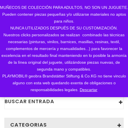
MUÑECOS DE COLECCIÓN PARA ADULTOS, NO SON UN JUGUETE.
Pueden contener piezas pequeñas y/o utilizarse materiales no aptos
0
para niños.
NUNCA UTILIZADOS DESPUÉS DE SU CUSTOMIZACIÓN.
Nuestros clicks personalizados se realizan combinado las técnicas
necesarias (pinturas, vinilos, barnices, masillas, resinas, textil,
El último fichaje para
complementos de mercería y manualidades...) para favorecer la
excelencia en el resultado final manteniendo en lo posible la armonía
tu Bélen
de la línea original del juguete, utilizándose piezas nuevas, de
segunda mano y compatibles.
INICIO
/
HA NACIDO UN NUEVO CUSTOM
/
El último
PLAYMOBIL® geobra Brandstätter Stiftung & Co.KG no tiene vinculo
fichaje para tu Bélen
alguno con esta web quedando exenta de obligaciones o
responsabilidades legales.
Descartar
BUSCAR ENTRADA
CATEGORIAS