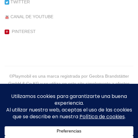
TWITTER
CANAL DE YOUTUBE
PINTEREST
©Playmobil es una marca registrada por Geobra Brandstätter
GmbH & Co KG y se utiliza en este site simplemente a efectos
informativos.
©2021 - PlaymoGeneration, More than Customs - Eva Alpera -
Todos los Derechos Reservados
Legal
|
Política de Cookies
|
Política de Privacidad