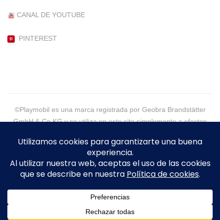
CANAL DE YOUTUBE
PINTEREST
©Playmobil es una marca registrada por Geobra Brandstätter
GmbH & Co KG y se utiliza en este site simplemente a efectos
informativos.
©2021 - PlaymoGeneration, More than Customs - Eva Alpera -
Todos los Derechos Reservados
Legal
|
Política de Cookies
|
Política de Privacidad