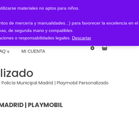
arse materiales no aptos para niños.
entos de mercería y manualidades...) para favorecer la excelencia en el
nuevas, de segunda mano y compatibles.
ciones o responsabilidades legales.
Descartar
0
AQ´s
MI CUENTA
lizado
Policía Municipal Madrid | Playmobil Personalizado
MADRID | PLAYMOBIL