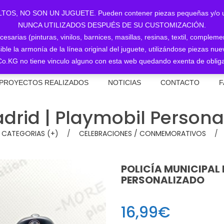
NO SON UN JUGUETE. Pueden contener piezas pequeñas y/o utiliz
NUNCA UTILIZADOS DESPUÉS DE SU CUSTOMIZACIÓN.
sarias (pinturas, vinilos, barnices, masillas, resinas, textil, complem
ible la armonía de la línea original del juguete, utilizándose piezas 
o.KG no tiene vinculo alguno con esta web quedando exenta de obliga
PROYECTOS REALIZADOS
NOTICIAS
CONTACTO
F
adrid | Playmobil Persona
. CATEGORIAS (+)
/
CELEBRACIONES / CONMEMORATIVOS
/
POLICÍA MUNICIPAL 
PERSONALIZADO
16,99
€