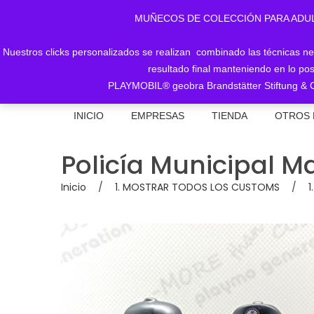
MUÑECOS DE COLECCIÓN PARA ADULTOS, 
Nuestros clicks personalizados se realizan combinado las técnicas nece
resultado final manteniendo en lo pos
PLAYMOBIL® geobra Brandstätter Stiftung & C
INICIO
EMPRESAS
TIENDA
OTROS 
Policía Municipal M
Inicio
/
1. MOSTRAR TODOS LOS CUSTOMS
/
1