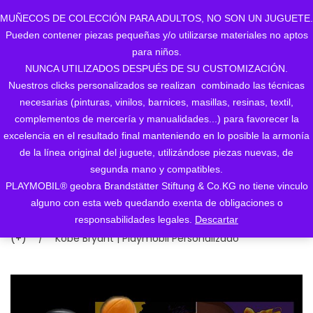
MUÑECOS DE COLECCIÓN PARA ADULTOS, NO SON UN JUGUETE.
Pueden contener piezas pequeñas y/o utilizarse materiales no aptos
0
para niños.
NUNCA UTILIZADOS DESPUÉS DE SU CUSTOMIZACIÓN.
Nuestros clicks personalizados se realizan combinado las técnicas
necesarias (pinturas, vinilos, barnices, masillas, resinas, textil,
Kobe Bryant |
complementos de mercería y manualidades...) para favorecer la
excelencia en el resultado final manteniendo en lo posible la armonía
Playmobil
de la línea original del juguete, utilizándose piezas nuevas, de
segunda mano y compatibles.
Personalizado
PLAYMOBIL® geobra Brandstätter Stiftung & Co.KG no tiene vinculo
alguno con esta web quedando exenta de obligaciones o
Inicio
/
1. MOSTRAR TODOS LOS CUSTOMS
/
1.
responsabilidades legales.
Descartar
CATEGORIAS (+)
/
DEPORTE PROFESIONAL/AMATEUR
(+)
/
Kobe Bryant | Playmobil Personalizado