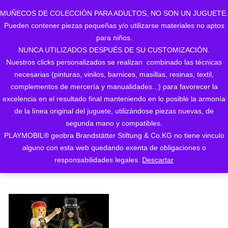
MUÑECOS DE COLECCIÓN PARA ADULTOS, NO SON UN JUGUETE.
Pueden contener piezas pequeñas y/o utilizarse materiales no aptos
0
para niños.
NUNCA UTILIZADOS DESPUÉS DE SU CUSTOMIZACIÓN.
Nuestros clicks personalizados se realizan combinado las técnicas
necesarias (pinturas, vinilos, barnices, masillas, resinas, textil,
complementos de mercería y manualidades...) para favorecer la
excelencia en el resultado final manteniendo en lo posible la armonía
de la línea original del juguete, utilizándose piezas nuevas, de
Mostrando el único resultado
segunda mano y compatibles.
PLAYMOBIL® geobra Brandstätter Stiftung & Co.KG no tiene vinculo
ORDENAR POR LOS
alguno con esta web quedando exenta de obligaciones o
ÚLTIMOS
responsabilidades legales.
Descartar