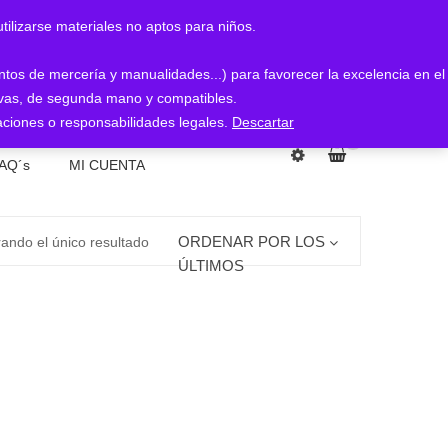
arse materiales no aptos para niños.
entos de mercería y manualidades...) para favorecer la excelencia en el
nuevas, de segunda mano y compatibles.
ciones o responsabilidades legales.
Descartar
0
AQ´s
MI CUENTA
ORDENAR POR LOS
ando el único resultado
ÚLTIMOS