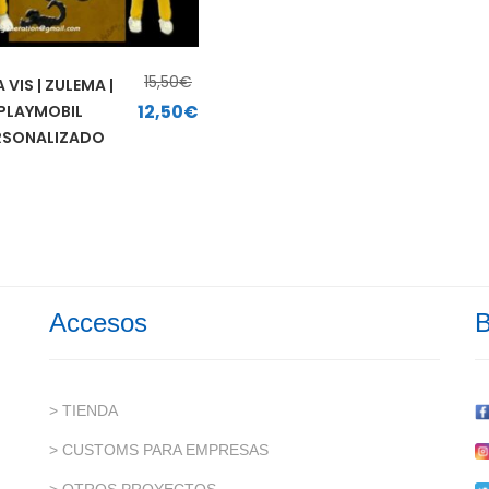
15,50
€
A VIS | ZULEMA |
El precio original era: 15,50€.
El precio actual es: 12,50€.
12,50
€
PLAYMOBIL
RSONALIZADO
Accesos
B
> TIENDA
> CUSTOMS PARA EMPRESAS