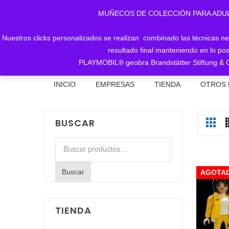
MUÑECOS DE COLECCIÓN PARA ADULTOS, 
Nuestros clicks personalizados se realizan combinado las técnicas nece
resultado final manteniendo en lo pos
PLAYMOBIL® geobra Brandstätter Stiftung & C
INICIO
EMPRESAS
TIENDA
OTROS 
BUSCAR
Buscar
por:
Buscar
AGOTA
TIENDA