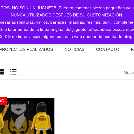
NO SON UN JUGUETE. Pueden contener piezas pequeñas y/o utiliz
NUNCA UTILIZADOS DESPUÉS DE SU CUSTOMIZACIÓN.
sarias (pinturas, vinilos, barnices, masillas, resinas, textil, complem
ible la armonía de la línea original del juguete, utilizándose piezas 
o.KG no tiene vinculo alguno con esta web quedando exenta de obliga
PROYECTOS REALIZADOS
NOTICIAS
CONTACTO
F
Mostr
DO