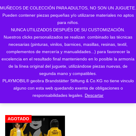
MUÑECOS DE COLECCIÓN PARA ADULTOS, NO SON UN JUGUETE.
Pueden contener piezas pequeñas y/o utilizarse materiales no aptos
0
para niños.
NUNCA UTILIZADOS DESPUÉS DE SU CUSTOMIZACIÓN.
Nuestros clicks personalizados se realizan combinado las técnicas
necesarias (pinturas, vinilos, barnices, masillas, resinas, textil,
complementos de mercería y manualidades...) para favorecer la
excelencia en el resultado final manteniendo en lo posible la armonía
de la línea original del juguete, utilizándose piezas nuevas, de
Mostrando el único resultado
segunda mano y compatibles.
PLAYMOBIL® geobra Brandstätter Stiftung & Co.KG no tiene vinculo
ORDENAR POR LOS
alguno con esta web quedando exenta de obligaciones o
ÚLTIMOS
responsabilidades legales.
Descartar
AGOTADO