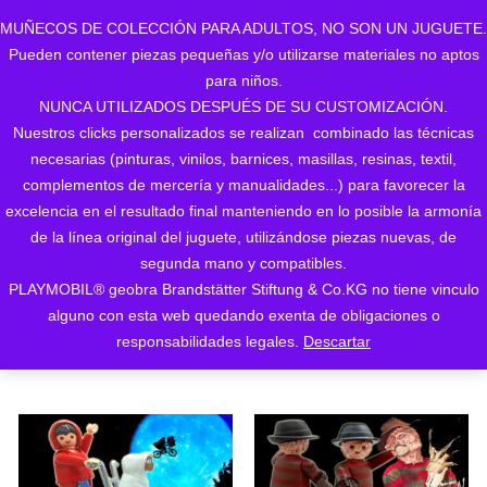
MUÑECOS DE COLECCIÓN PARA ADULTOS, NO SON UN JUGUETE.
Pueden contener piezas pequeñas y/o utilizarse materiales no aptos
0
para niños.
NUNCA UTILIZADOS DESPUÉS DE SU CUSTOMIZACIÓN.
Nuestros clicks personalizados se realizan combinado las técnicas
necesarias (pinturas, vinilos, barnices, masillas, resinas, textil,
complementos de mercería y manualidades...) para favorecer la
excelencia en el resultado final manteniendo en lo posible la armonía
de la línea original del juguete, utilizándose piezas nuevas, de
Ordenado
Mostrando los 2 resultados
segunda mano y compatibles.
PLAYMOBIL® geobra Brandstätter Stiftung & Co.KG no tiene vinculo
ORDENAR POR LOS
por
alguno con esta web quedando exenta de obligaciones o
ÚLTIMOS
responsabilidades legales.
Descartar
los
últimos