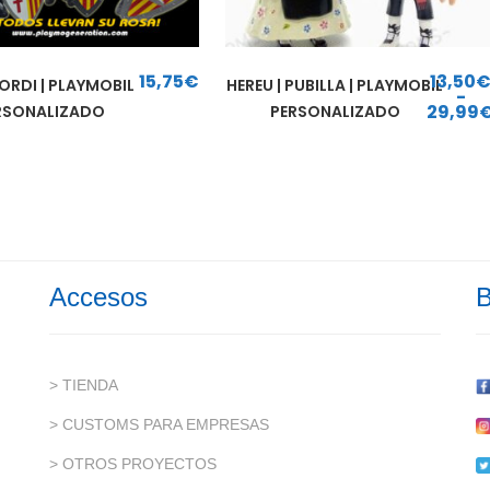
15,75
€
13,50
ORDI | PLAYMOBIL
HEREU | PUBILLA | PLAYMOBIL
-
29,99
RSONALIZADO
PERSONALIZADO
Rango de precios: d
Accesos
B
> TIENDA
> CUSTOMS PARA EMPRESAS
> OTROS PROYECTOS