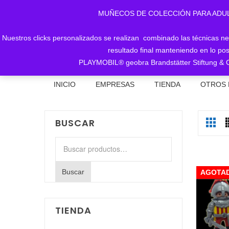
MUÑECOS DE COLECCIÓN PARA ADULTOS, 
Nuestros clicks personalizados se realizan combinado las técnicas nece
resultado final manteniendo en lo pos
PLAYMOBIL® geobra Brandstätter Stiftung & C
INICIO
EMPRESAS
TIENDA
OTROS 
BUSCAR
Buscar
por:
Buscar
AGOTA
TIENDA