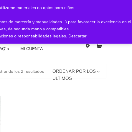
arse materiales no aptos para niños.
entos de mercería y manualidades...) para favorecer la excelencia en el
nuevas, de segunda mano y compatibles.
ciones o responsabilidades legales.
Descartar
0
AQ´s
MI CUENTA
Ordenado
ORDENAR POR LOS
trando los 2 resultados
ÚLTIMOS
por
los
últimos