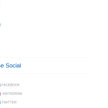
€
€
esde 13,50€ hasta 29,99€
e Social
FACEBOOK
INSTAGRAM
TWITTER