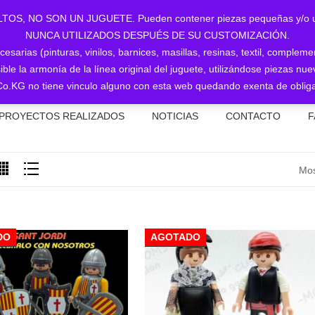
NO SON UN JUGUETE. Pueden contener piezas pequeñas y/o utiliz
NUNCA UTILIZADOS DESPUÉS DE SU CUSTOMIZACIÓN.
sarias (pinturas, vinilos, barnices, masillas, resinas, textil, complem
ible la armonía de la línea original del juguete, utilizándose piezas 
o.KG no tiene vinculo alguno con esta web quedando exenta de obliga
PROYECTOS REALIZADOS
NOTICIAS
CONTACTO
F
Mos
DO
AGOTADO