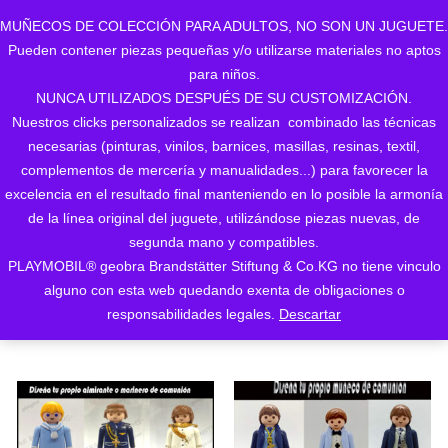
MUÑECOS DE COLECCIÓN PARA ADULTOS, NO SON UN JUGUETE.
Pueden contener piezas pequeñas y/o utilizarse materiales no aptos
0
para niños.
NUNCA UTILIZADOS DESPUÉS DE SU CUSTOMIZACIÓN.
Nuestros clicks personalizados se realizan combinado las técnicas
necesarias (pinturas, vinilos, barnices, masillas, resinas, textil,
complementos de mercería y manualidades...) para favorecer la
excelencia en el resultado final manteniendo en lo posible la armonía
de la línea original del juguete, utilizándose piezas nuevas, de
Ordenado
Mostrando los 2 resultados
segunda mano y compatibles.
PLAYMOBIL® geobra Brandstätter Stiftung & Co.KG no tiene vinculo
ORDENAR POR LOS
por
alguno con esta web quedando exenta de obligaciones o
ÚLTIMOS
responsabilidades legales.
Descartar
los
últimos