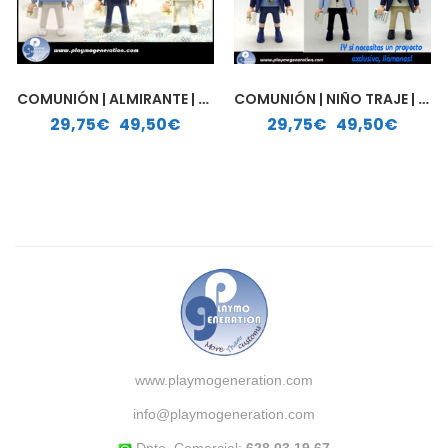
COMUNIÓN | ALMIRANTE | MARINERO | PLAYMOBIL PERSONALIZADO
COMUNIÓN | NIÑO TRAJE | PLAYMOBIL PERSONALIZADO
Rango de precios: desde 29,75€ hasta 49,50€
Rango de precios: desde 29,75€ hasta 49,50€
29,75
€
-
49,50
€
29,75
€
-
49,50
€
www.playmogeneration.com
info@playmogeneration.com