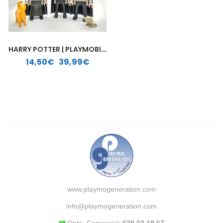
HARRY POTTER | PLAYMOBIL PERSONALIZADO
Rango de precios: desde 14,50€ hasta 39,99€
14,50
€
-
39,99
€
www.playmogeneration.com
info@playmogeneration.com