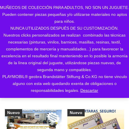
MUÑECOS DE COLECCIÓN PARA ADULTOS, NO SON UN JUGUETE.
Pueden contener piezas pequeñas y/o utilizarse materiales no aptos
0
para niños.
NUNCA UTILIZADOS DESPUÉS DE SU CUSTOMIZACIÓN.
Nuestros clicks personalizados se realizan combinado las técnicas
necesarias (pinturas, vinilos, barnices, masillas, resinas, textil,
complementos de mercería y manualidades...) para favorecer la
excelencia en el resultado final manteniendo en lo posible la armonía
de la línea original del juguete, utilizándose piezas nuevas, de
Ordenado
Mostrando los 5 resultados
segunda mano y compatibles.
PLAYMOBIL® geobra Brandstätter Stiftung & Co.KG no tiene vinculo
ORDENAR POR LOS
por
alguno con esta web quedando exenta de obligaciones o
ÚLTIMOS
responsabilidades legales.
Descartar
los
últimos
Nuevo
Nuevo