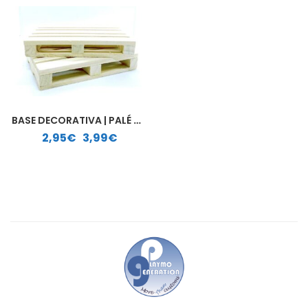
BASE DECORATIVA | PALÉ MADERA
Rango de precios: desde 2,95€ hasta 3,99€
2,95
€
-
3,99
€