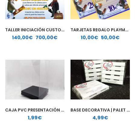
TALLER INICIACIÓN CUSTOM PLAYMOBIL
TARJETAS REGALO PLAYMO GENERATION
Rango de precios: desde 140,00€ hasta 700,00€
Rango de precios: desde 10,00€ hasta 50,00€
140,00
€
-
700,00
€
10,00
€
-
50,00
€
CAJA PVC PRESENTACIÓN REGALO
BASE DECORATIVA | PALET MADERA
1,99
€
4,99
€