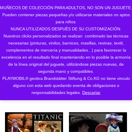
MUÑECOS DE COLECCIÓN PARA ADULTOS, NO SON UN JUGUETE.
Pueden contener piezas pequeñas y/o utilizarse materiales no aptos
0
para niños.
NUNCA UTILIZADOS DESPUÉS DE SU CUSTOMIZACIÓN.
Nuestros clicks personalizados se realizan combinado las técnicas
necesarias (pinturas, vinilos, barnices, masillas, resinas, textil,
complementos de mercería y manualidades...) para favorecer la
excelencia en el resultado final manteniendo en lo posible la armonía
de la línea original del juguete, utilizándose piezas nuevas, de
Ordenado
Mostrando los 2 resultados
segunda mano y compatibles.
PLAYMOBIL® geobra Brandstätter Stiftung & Co.KG no tiene vinculo
ORDENAR POR LOS
por
alguno con esta web quedando exenta de obligaciones o
ÚLTIMOS
responsabilidades legales.
Descartar
los
últimos