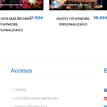
17,00
€
35,00
 ODA MAE BROWN |
GHOST | PLAYMOBIL
PLAYMOBIL
PERSONALIZADO
RSONALIZADO
Accesos
B
> TIENDA
> CUSTOMS PARA EMPRESAS