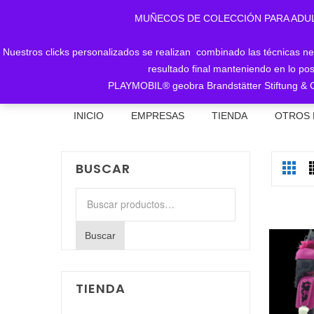
MUÑECOS DE COLECCIÓN PARA ADULTOS, 
Nuestros clicks personalizados se realizan combinado las técnicas nece
resultado final manteniendo en lo pos
PLAYMOBIL® geobra Brandstätter Stiftung & C
INICIO
EMPRESAS
TIENDA
OTROS 
BUSCAR
Buscar
por:
Buscar
TIENDA