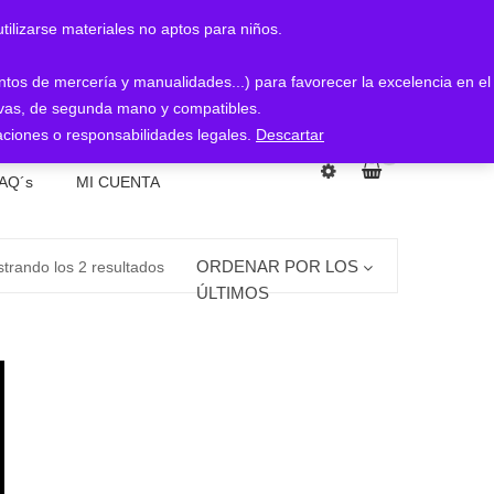
arse materiales no aptos para niños.
entos de mercería y manualidades...) para favorecer la excelencia en el
nuevas, de segunda mano y compatibles.
ciones o responsabilidades legales.
Descartar
0
AQ´s
MI CUENTA
Ordenado
ORDENAR POR LOS
trando los 2 resultados
ÚLTIMOS
por
los
últimos