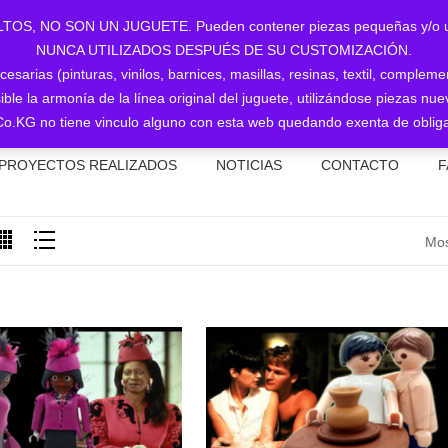
NO SON UN JUGUETE. Pueden contener piezas pequeñas y/o utiliz
NUNCA UTILIZADOS DESPUÉS DE SU CUSTOMIZACIÓN.
sarias (pinturas, vinilos, barnices, masillas, resinas, textil, complem
ible la armonía de la línea original del juguete, utilizándose piezas 
o.KG no tiene vinculo alguno con esta web quedando exenta de obliga
PROYECTOS REALIZADOS
NOTICIAS
CONTACTO
F
Mos