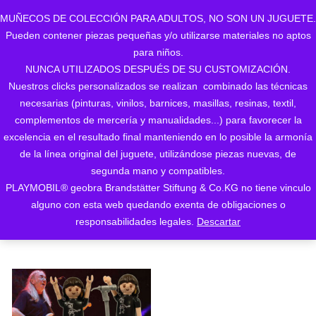
MUÑECOS DE COLECCIÓN PARA ADULTOS, NO SON UN JUGUETE.
Pueden contener piezas pequeñas y/o utilizarse materiales no aptos
0
para niños.
NUNCA UTILIZADOS DESPUÉS DE SU CUSTOMIZACIÓN.
Nuestros clicks personalizados se realizan combinado las técnicas
necesarias (pinturas, vinilos, barnices, masillas, resinas, textil,
complementos de mercería y manualidades...) para favorecer la
excelencia en el resultado final manteniendo en lo posible la armonía
de la línea original del juguete, utilizándose piezas nuevas, de
Mostrando el único resultado
segunda mano y compatibles.
PLAYMOBIL® geobra Brandstätter Stiftung & Co.KG no tiene vinculo
ORDENAR POR LOS
alguno con esta web quedando exenta de obligaciones o
ÚLTIMOS
responsabilidades legales.
Descartar