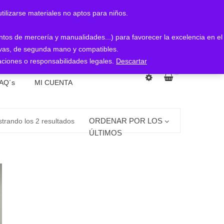
arse materiales no aptos para niños.
entos de mercería y manualidades...) para favorecer la excelencia en el
nuevas, de segunda mano y compatibles.
ciones o responsabilidades legales.
Descartar
0
AQ´s
MI CUENTA
Ordenado
ORDENAR POR LOS
trando los 2 resultados
ÚLTIMOS
por
los
últimos