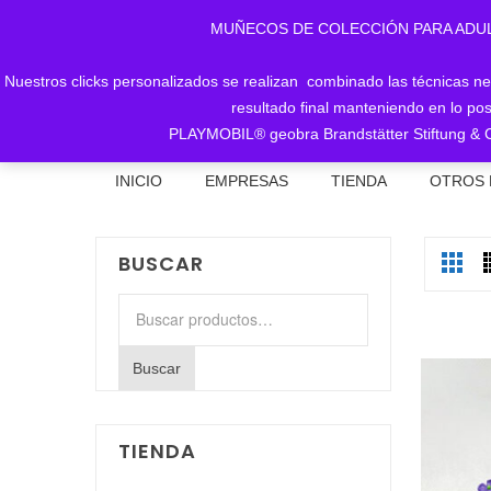
MUÑECOS DE COLECCIÓN PARA ADULTOS, 
Nuestros clicks personalizados se realizan combinado las técnicas nece
resultado final manteniendo en lo pos
PLAYMOBIL® geobra Brandstätter Stiftung & C
INICIO
EMPRESAS
TIENDA
OTROS 
BUSCAR
Buscar
por:
Buscar
TIENDA