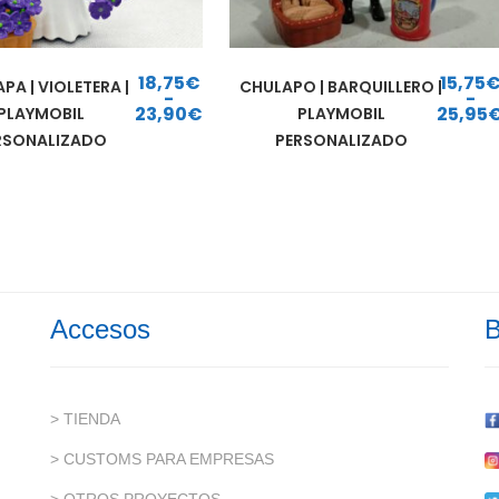
18,75
€
15,75
PA | VIOLETERA |
CHULAPO | BARQUILLERO |
-
-
23,90
€
25,95
PLAYMOBIL
PLAYMOBIL
Rango de precios: desde 18,75€ hasta 23,90€
Rango de precios: d
RSONALIZADO
PERSONALIZADO
Accesos
B
> TIENDA
> CUSTOMS PARA EMPRESAS