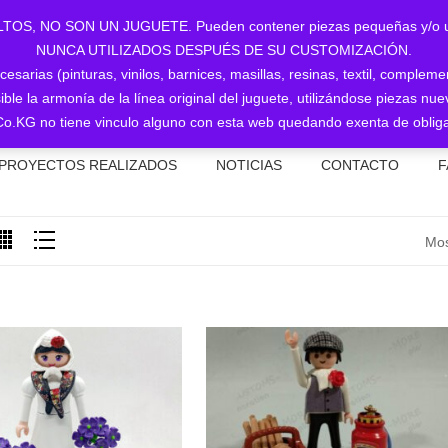
NO SON UN JUGUETE. Pueden contener piezas pequeñas y/o utiliz
NUNCA UTILIZADOS DESPUÉS DE SU CUSTOMIZACIÓN.
sarias (pinturas, vinilos, barnices, masillas, resinas, textil, complem
ible la armonía de la línea original del juguete, utilizándose piezas 
o.KG no tiene vinculo alguno con esta web quedando exenta de obliga
PROYECTOS REALIZADOS
NOTICIAS
CONTACTO
F
Mos