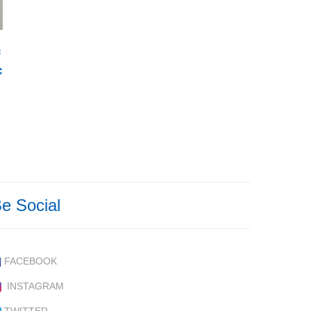
€
€
esde 15,75€ hasta 25,95€
e Social
FACEBOOK
INSTAGRAM