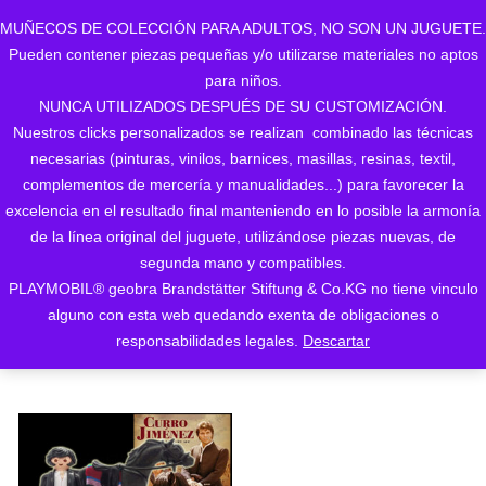
MUÑECOS DE COLECCIÓN PARA ADULTOS, NO SON UN JUGUETE.
Pueden contener piezas pequeñas y/o utilizarse materiales no aptos
0
para niños.
NUNCA UTILIZADOS DESPUÉS DE SU CUSTOMIZACIÓN.
Nuestros clicks personalizados se realizan combinado las técnicas
necesarias (pinturas, vinilos, barnices, masillas, resinas, textil,
complementos de mercería y manualidades...) para favorecer la
excelencia en el resultado final manteniendo en lo posible la armonía
de la línea original del juguete, utilizándose piezas nuevas, de
Mostrando el único resultado
segunda mano y compatibles.
PLAYMOBIL® geobra Brandstätter Stiftung & Co.KG no tiene vinculo
ORDENAR POR LOS
alguno con esta web quedando exenta de obligaciones o
ÚLTIMOS
responsabilidades legales.
Descartar