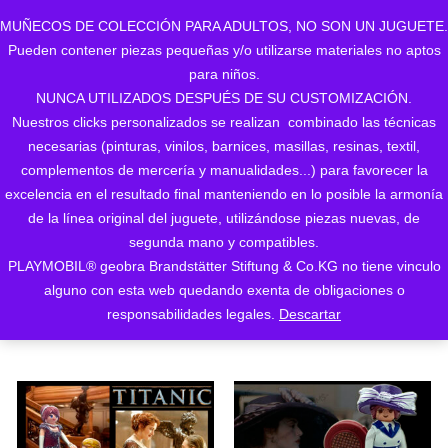
MUÑECOS DE COLECCIÓN PARA ADULTOS, NO SON UN JUGUETE.
Pueden contener piezas pequeñas y/o utilizarse materiales no aptos
0
para niños.
NUNCA UTILIZADOS DESPUÉS DE SU CUSTOMIZACIÓN.
Nuestros clicks personalizados se realizan combinado las técnicas
necesarias (pinturas, vinilos, barnices, masillas, resinas, textil,
complementos de mercería y manualidades...) para favorecer la
excelencia en el resultado final manteniendo en lo posible la armonía
de la línea original del juguete, utilizándose piezas nuevas, de
Ordenado
Mostrando los 4 resultados
segunda mano y compatibles.
PLAYMOBIL® geobra Brandstätter Stiftung & Co.KG no tiene vinculo
ORDENAR POR LOS
por
alguno con esta web quedando exenta de obligaciones o
ÚLTIMOS
responsabilidades legales.
Descartar
los
últimos