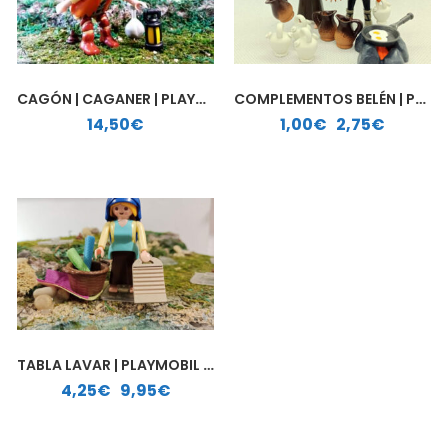
CAGÓN | CAGANER | PLAYMOBIL PERSONALIZADO
COMPLEMENTOS BELÉN | PLAYMOBIL PERSONALIZADO
Rango de precios: desde 1,00€ hasta 2,75€
14,50
€
1,00
€
-
2,75
€
TABLA LAVAR | PLAYMOBIL PERSONALIZADO
Rango de precios: desde 4,25€ hasta 9,95€
4,25
€
-
9,95
€