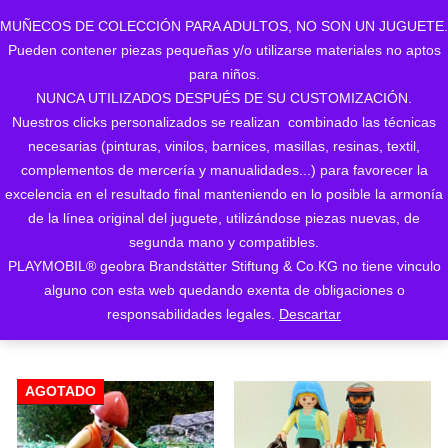
MUÑECOS DE COLECCIÓN PARA ADULTOS, NO SON UN JUGUETE.
Pueden contener piezas pequeñas y/o utilizarse materiales no aptos
0
para niños.
NUNCA UTILIZADOS DESPUÉS DE SU CUSTOMIZACIÓN.
Nuestros clicks personalizados se realizan combinado las técnicas
necesarias (pinturas, vinilos, barnices, masillas, resinas, textil,
complementos de mercería y manualidades...) para favorecer la
excelencia en el resultado final manteniendo en lo posible la armonía
de la línea original del juguete, utilizándose piezas nuevas, de
Ordenado
Mostrando los 3 resultados
segunda mano y compatibles.
PLAYMOBIL® geobra Brandstätter Stiftung & Co.KG no tiene vinculo
ORDENAR POR LOS
por
alguno con esta web quedando exenta de obligaciones o
ÚLTIMOS
responsabilidades legales.
Descartar
los
últimos
AGOTADO