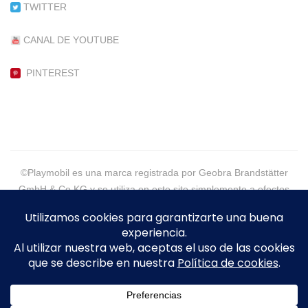
TWITTER
CANAL DE YOUTUBE
PINTEREST
©Playmobil es una marca registrada por Geobra Brandstätter
GmbH & Co KG y se utiliza en este site simplemente a efectos
informativos.
©2021 - PlaymoGeneration, More than Customs - Eva Alpera -
Todos los Derechos Reservados
Legal
|
Política de Cookies
|
Política de Privacidad