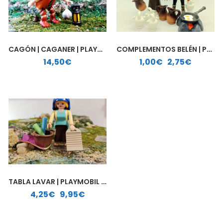
CAGÓN | CAGANER | PLAYMOBIL PERSONALIZADO
COMPLEMENTOS BELÉN | PLAYMOBIL PERSONALIZADO
Rango de precios: desde 1,00€ hasta 2,75€
14,50
€
1,00
€
-
2,75
€
TABLA LAVAR | PLAYMOBIL PERSONALIZADO
Rango de precios: desde 4,25€ hasta 9,95€
4,25
€
-
9,95
€