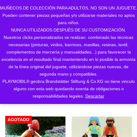
MUÑECOS DE COLECCIÓN PARA ADULTOS, NO SON UN JUGUETE.
Pueden contener piezas pequeñas y/o utilizarse materiales no aptos
0
para niños.
NUNCA UTILIZADOS DESPUÉS DE SU CUSTOMIZACIÓN.
Nuestros clicks personalizados se realizan combinado las técnicas
necesarias (pinturas, vinilos, barnices, masillas, resinas, textil,
complementos de mercería y manualidades...) para favorecer la
excelencia en el resultado final manteniendo en lo posible la armonía
de la línea original del juguete, utilizándose piezas nuevas, de
Ordenado
Mostrando los 3 resultados
segunda mano y compatibles.
PLAYMOBIL® geobra Brandstätter Stiftung & Co.KG no tiene vinculo
ORDENAR POR LOS
por
alguno con esta web quedando exenta de obligaciones o
ÚLTIMOS
responsabilidades legales.
Descartar
los
últimos
AGOTADO