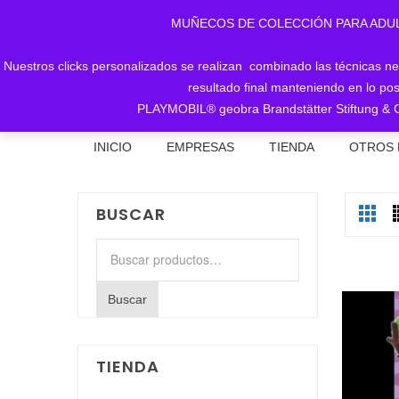
MUÑECOS DE COLECCIÓN PARA ADULTOS, 
Nuestros clicks personalizados se realizan combinado las técnicas nece
resultado final manteniendo en lo pos
PLAYMOBIL® geobra Brandstätter Stiftung & C
INICIO
EMPRESAS
TIENDA
OTROS 
BUSCAR
Buscar
por:
Buscar
TIENDA