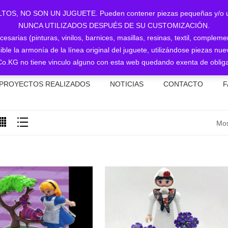
NO SON UN JUGUETE. Pueden contener piezas pequeñas y/o utiliz
NUNCA UTILIZADOS DESPUÉS DE SU CUSTOMIZACIÓN.
sarias (pinturas, vinilos, barnices, masillas, resinas, textil, complem
ible la armonía de la línea original del juguete, utilizándose piezas 
o.KG no tiene vinculo alguno con esta web quedando exenta de obliga
PROYECTOS REALIZADOS
NOTICIAS
CONTACTO
F
Mos