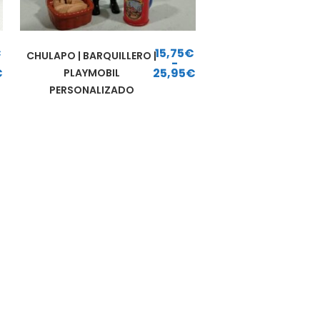
€
15,75
€
CHULAPO | BARQUILLERO |
-
€
25,95
€
PLAYMOBIL
esde 18,75€ hasta 23,90€
Rango de precios: desde 15,75€ hasta 25,95€
PERSONALIZADO