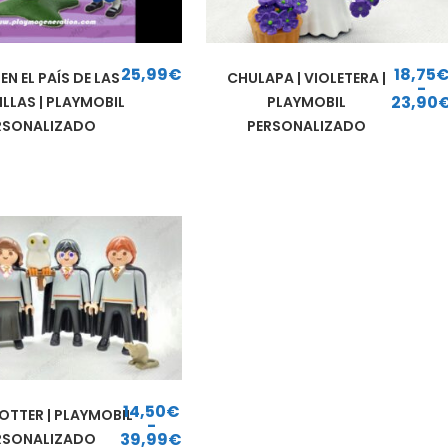
25,99
€
18,75
 EN EL PAÍS DE LAS
CHULAPA | VIOLETERA |
-
23,90
LLAS | PLAYMOBIL
PLAYMOBIL
Rango de precios: d
RSONALIZADO
PERSONALIZADO
14,50
€
OTTER | PLAYMOBIL
-
39,99
€
RSONALIZADO