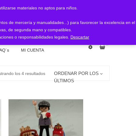
arse materiales no aptos para niños.
entos de mercería y manualidades...) para favorecer la excelencia en el
nuevas, de segunda mano y compatibles.
ciones o responsabilidades legales.
Descartar
0
AQ´s
MI CUENTA
Ordenado
ORDENAR POR LOS
trando los 4 resultados
ÚLTIMOS
por
los
últimos