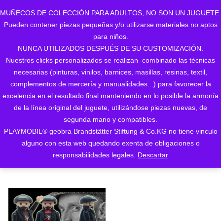
MUÑECOS DE COLECCIÓN PARA ADULTOS, NO SON UN JUGUETE.
Pueden contener piezas pequeñas y/o utilizarse materiales no aptos
0
para niños.
NUNCA UTILIZADOS DESPUÉS DE SU CUSTOMIZACIÓN.
Nuestros clicks personalizados se realizan combinado las técnicas
necesarias (pinturas, vinilos, barnices, masillas, resinas, textil,
complementos de mercería y manualidades...) para favorecer la
excelencia en el resultado final manteniendo en lo posible la armonía
de la línea original del juguete, utilizándose piezas nuevas, de
Mostrando el único resultado
segunda mano y compatibles.
PLAYMOBIL® geobra Brandstätter Stiftung & Co.KG no tiene vinculo
ORDENAR POR LOS
alguno con esta web quedando exenta de obligaciones o
ÚLTIMOS
responsabilidades legales.
Descartar