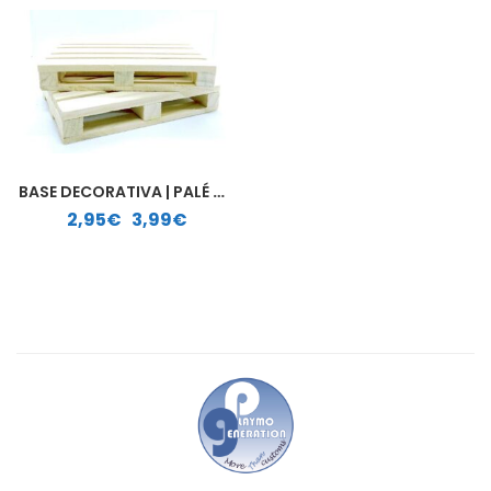
BASE DECORATIVA | PALÉ MADERA
Rango de precios: desde 2,95€ hasta 3,99€
2,95
€
-
3,99
€