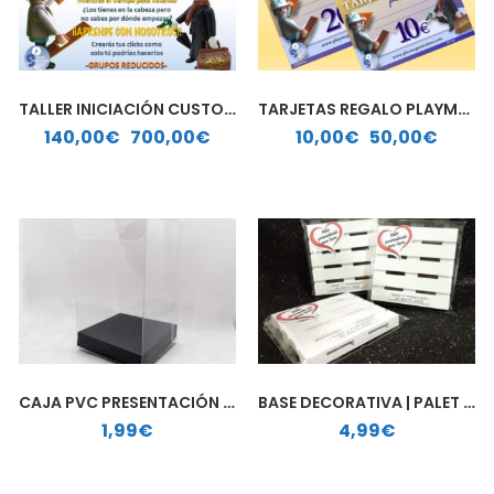
TALLER INICIACIÓN CUSTOM PLAYMOBIL
TARJETAS REGALO PLAYMO GENERATION
Rango de precios: desde 140,00€ hasta 700,00€
Rango de precios: desde 10,00€ hasta 50,00€
140,00
€
-
700,00
€
10,00
€
-
50,00
€
CAJA PVC PRESENTACIÓN REGALO
BASE DECORATIVA | PALET MADERA
1,99
€
4,99
€