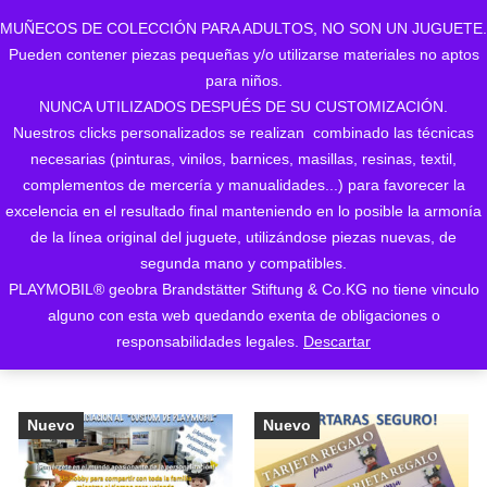
MUÑECOS DE COLECCIÓN PARA ADULTOS, NO SON UN JUGUETE.
Pueden contener piezas pequeñas y/o utilizarse materiales no aptos
0
para niños.
NUNCA UTILIZADOS DESPUÉS DE SU CUSTOMIZACIÓN.
Nuestros clicks personalizados se realizan combinado las técnicas
necesarias (pinturas, vinilos, barnices, masillas, resinas, textil,
complementos de mercería y manualidades...) para favorecer la
excelencia en el resultado final manteniendo en lo posible la armonía
de la línea original del juguete, utilizándose piezas nuevas, de
Ordenado
Mostrando los 5 resultados
segunda mano y compatibles.
PLAYMOBIL® geobra Brandstätter Stiftung & Co.KG no tiene vinculo
ORDENAR POR LOS
por
alguno con esta web quedando exenta de obligaciones o
ÚLTIMOS
responsabilidades legales.
Descartar
los
últimos
Nuevo
Nuevo