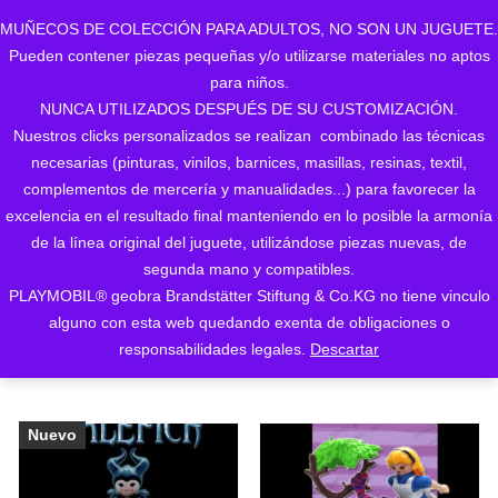
MUÑECOS DE COLECCIÓN PARA ADULTOS, NO SON UN JUGUETE.
Pueden contener piezas pequeñas y/o utilizarse materiales no aptos
0
para niños.
NUNCA UTILIZADOS DESPUÉS DE SU CUSTOMIZACIÓN.
Nuestros clicks personalizados se realizan combinado las técnicas
necesarias (pinturas, vinilos, barnices, masillas, resinas, textil,
complementos de mercería y manualidades...) para favorecer la
excelencia en el resultado final manteniendo en lo posible la armonía
de la línea original del juguete, utilizándose piezas nuevas, de
Ordenado
Mostrando los 2 resultados
segunda mano y compatibles.
PLAYMOBIL® geobra Brandstätter Stiftung & Co.KG no tiene vinculo
ORDENAR POR LOS
por
alguno con esta web quedando exenta de obligaciones o
ÚLTIMOS
responsabilidades legales.
Descartar
los
últimos
Nuevo