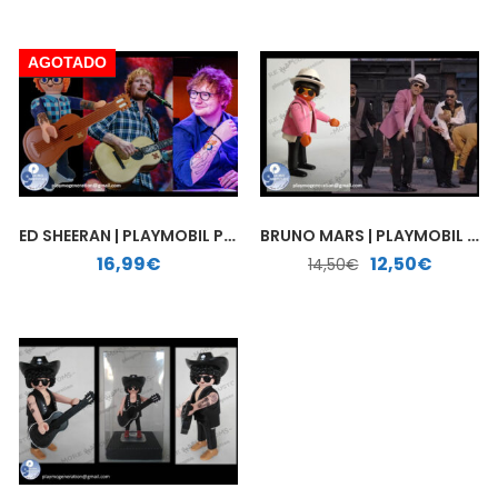
AGOTADO
ED SHEERAN | PLAYMOBIL PERSONALIZADO
BRUNO MARS | PLAYMOBIL PERSONALIZADO
El precio original era: 14,50€.
El precio actual es: 12,50€.
16,99
€
12,50
€
14,50
€