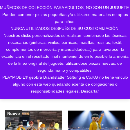
MUÑECOS DE COLECCIÓN PARA ADULTOS, NO SON UN JUGUETE.
Pueden contener piezas pequeñas y/o utilizarse materiales no aptos
0
para niños.
NUNCA UTILIZADOS DESPUÉS DE SU CUSTOMIZACIÓN.
Nuestros clicks personalizados se realizan combinado las técnicas
necesarias (pinturas, vinilos, barnices, masillas, resinas, textil,
complementos de mercería y manualidades...) para favorecer la
excelencia en el resultado final manteniendo en lo posible la armonía
de la línea original del juguete, utilizándose piezas nuevas, de
Ordenado
Mostrando los 21 resultados
segunda mano y compatibles.
PLAYMOBIL® geobra Brandstätter Stiftung & Co.KG no tiene vinculo
ORDENAR POR LOS
por
alguno con esta web quedando exenta de obligaciones o
ÚLTIMOS
responsabilidades legales.
Descartar
los
últimos
Nuevo