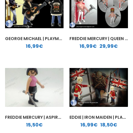
GEORGE MICHAEL | PLAYMOBIL PERSONALIZADO
FREDDIE MERCURY | QUEEN | CUSTOM PLAYMOBIL
Rango de precios: desde 16,99€ hasta 29,99€
16,99
€
16,99
€
-
29,99
€
FREDDIE MERCURY | ASPIRADORA | PLAYMOBIL PERSONALIZADO
EDDIE | IRON MAIDEN | PLAYMOBIL PERSONALIZADO
Rango de precios: desde 16,99€ hasta 18,50€
15,50
€
16,99
€
-
18,50
€