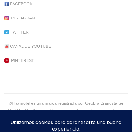
FACEBOOK
INSTAGRAM
TWITTER
CANAL DE YOUTUBE
PINTEREST
©Playmobil es una marca registrada por Geobra Brandstätter
GmbH & Co KG y se utiliza en este site simplemente a efectos
informativos.
©2021 - PlaymoGeneration, More than Customs - Eva Alpera -