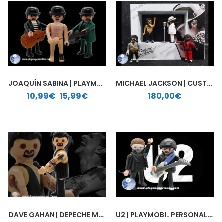
JOAQUÍN SABINA | PLAYMOBIL PERSONALIZADO
MICHAEL JACKSON | CUSTOM PLAYMOBIL
Rango de precios: desde 10,99€ hasta 15,99€
10,99
€
-
15,99
€
180,00
€
DAVE GAHAN | DEPECHE MODE | CUSTOM PLAYMOBIL
U2 | PLAYMOBIL PERSONALIZADO