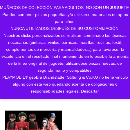
MUÑECOS DE COLECCIÓN PARA ADULTOS, NO SON UN JUGUETE.
Pueden contener piezas pequeñas y/o utilizarse materiales no aptos
0
para niños.
NUNCA UTILIZADOS DESPUÉS DE SU CUSTOMIZACIÓN.
Nuestros clicks personalizados se realizan combinado las técnicas
necesarias (pinturas, vinilos, barnices, masillas, resinas, textil,
complementos de mercería y manualidades...) para favorecer la
excelencia en el resultado final manteniendo en lo posible la armonía
de la línea original del juguete, utilizándose piezas nuevas, de
Mostrando el único resultado
segunda mano y compatibles.
PLAYMOBIL® geobra Brandstätter Stiftung & Co.KG no tiene vinculo
ORDENAR POR LOS
alguno con esta web quedando exenta de obligaciones o
ÚLTIMOS
responsabilidades legales.
Descartar