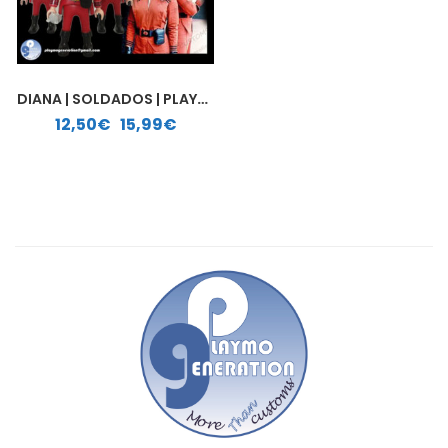
DIANA | SOLDADOS | PLAYMOBIL PERSONALIZADO
Rango de precios: desde 12,50€ hasta 15,99€
12,50
€
-
15,99
€