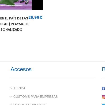
25,99
€
 EN EL PAÍS DE LAS
LLAS | PLAYMOBIL
RSONALIZADO
Accesos
B
> TIENDA
> CUSTOMS PARA EMPRESAS