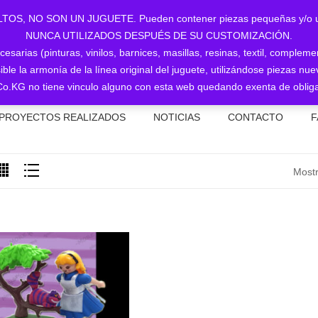
NO SON UN JUGUETE. Pueden contener piezas pequeñas y/o utiliz
NUNCA UTILIZADOS DESPUÉS DE SU CUSTOMIZACIÓN.
sarias (pinturas, vinilos, barnices, masillas, resinas, textil, complem
ible la armonía de la línea original del juguete, utilizándose piezas 
o.KG no tiene vinculo alguno con esta web quedando exenta de obliga
PROYECTOS REALIZADOS
NOTICIAS
CONTACTO
F
Mostr