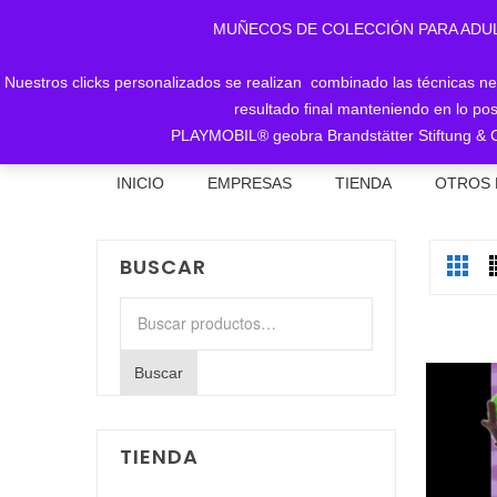
MUÑECOS DE COLECCIÓN PARA ADULTOS, 
Nuestros clicks personalizados se realizan combinado las técnicas nece
resultado final manteniendo en lo pos
PLAYMOBIL® geobra Brandstätter Stiftung & C
INICIO
EMPRESAS
TIENDA
OTROS 
BUSCAR
Buscar
por:
Buscar
TIENDA