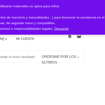
arse materiales no aptos para niños.
entos de mercería y manualidades...) para favorecer la excelencia en el
nuevas, de segunda mano y compatibles.
ciones o responsabilidades legales.
Descartar
0
AQ´s
MI CUENTA
ORDENAR POR LOS
ando el único resultado
ÚLTIMOS