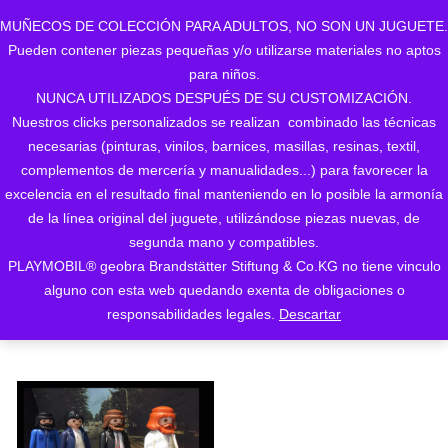
MUÑECOS DE COLECCIÓN PARA ADULTOS, NO SON UN JUGUETE.
Pueden contener piezas pequeñas y/o utilizarse materiales no aptos
0
para niños.
NUNCA UTILIZADOS DESPUÉS DE SU CUSTOMIZACIÓN.
Nuestros clicks personalizados se realizan combinado las técnicas
necesarias (pinturas, vinilos, barnices, masillas, resinas, textil,
complementos de mercería y manualidades...) para favorecer la
excelencia en el resultado final manteniendo en lo posible la armonía
de la línea original del juguete, utilizándose piezas nuevas, de
Mostrando el único resultado
segunda mano y compatibles.
PLAYMOBIL® geobra Brandstätter Stiftung & Co.KG no tiene vinculo
ORDENAR POR LOS
alguno con esta web quedando exenta de obligaciones o
ÚLTIMOS
responsabilidades legales.
Descartar