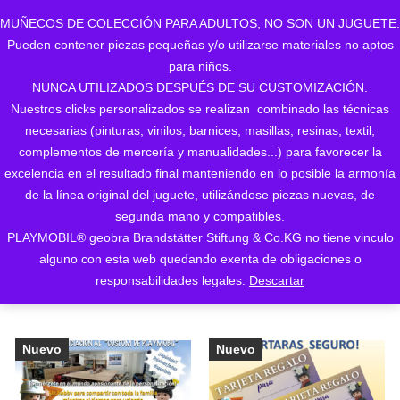
MUÑECOS DE COLECCIÓN PARA ADULTOS, NO SON UN JUGUETE.
Pueden contener piezas pequeñas y/o utilizarse materiales no aptos
0
para niños.
NUNCA UTILIZADOS DESPUÉS DE SU CUSTOMIZACIÓN.
Nuestros clicks personalizados se realizan combinado las técnicas
necesarias (pinturas, vinilos, barnices, masillas, resinas, textil,
complementos de mercería y manualidades...) para favorecer la
excelencia en el resultado final manteniendo en lo posible la armonía
de la línea original del juguete, utilizándose piezas nuevas, de
Ordenado
Mostrando los 5 resultados
segunda mano y compatibles.
PLAYMOBIL® geobra Brandstätter Stiftung & Co.KG no tiene vinculo
ORDENAR POR LOS
por
alguno con esta web quedando exenta de obligaciones o
ÚLTIMOS
responsabilidades legales.
Descartar
los
últimos
Nuevo
Nuevo