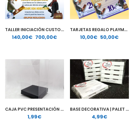
TALLER INICIACIÓN CUSTOM PLAYMOBIL
TARJETAS REGALO PLAYMO GENERATION
Rango de precios: desde 140,00€ hasta 700,00€
Rango de precios: desde 10,00€ hasta 50,00€
140,00
€
-
700,00
€
10,00
€
-
50,00
€
CAJA PVC PRESENTACIÓN REGALO
BASE DECORATIVA | PALET MADERA
1,99
€
4,99
€