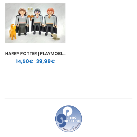
HARRY POTTER | PLAYMOBIL PERSONALIZADO
Rango de precios: desde 14,50€ hasta 39,99€
14,50
€
-
39,99
€