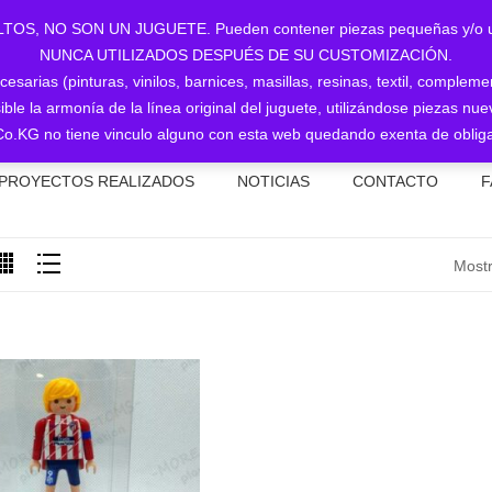
NO SON UN JUGUETE. Pueden contener piezas pequeñas y/o utiliz
NUNCA UTILIZADOS DESPUÉS DE SU CUSTOMIZACIÓN.
sarias (pinturas, vinilos, barnices, masillas, resinas, textil, complem
ible la armonía de la línea original del juguete, utilizándose piezas 
o.KG no tiene vinculo alguno con esta web quedando exenta de obliga
PROYECTOS REALIZADOS
NOTICIAS
CONTACTO
F
Mostr