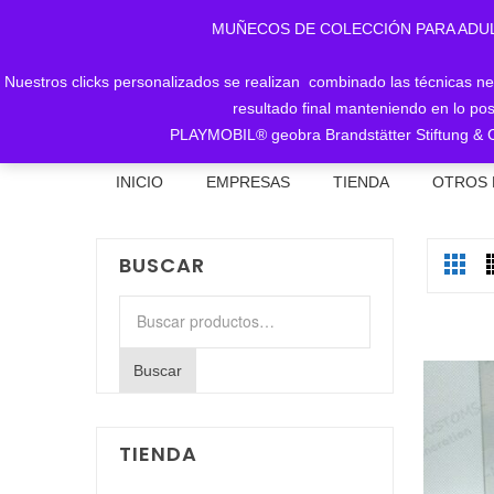
MUÑECOS DE COLECCIÓN PARA ADULTOS, 
Nuestros clicks personalizados se realizan combinado las técnicas nece
resultado final manteniendo en lo pos
PLAYMOBIL® geobra Brandstätter Stiftung & C
INICIO
EMPRESAS
TIENDA
OTROS 
BUSCAR
Buscar
por:
Buscar
TIENDA