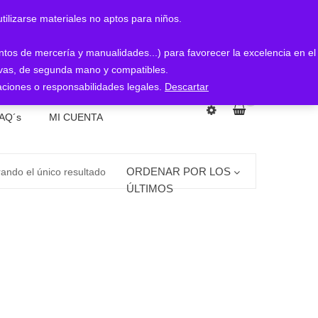
arse materiales no aptos para niños.
entos de mercería y manualidades...) para favorecer la excelencia en el
nuevas, de segunda mano y compatibles.
ciones o responsabilidades legales.
Descartar
0
AQ´s
MI CUENTA
ORDENAR POR LOS
ando el único resultado
ÚLTIMOS