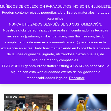
MUÑECOS DE COLECCIÓN PARA ADULTOS, NO SON UN JUGUETE.
Pueden contener piezas pequeñas y/o utilizarse materiales no aptos
0
para niños.
NUNCA UTILIZADOS DESPUÉS DE SU CUSTOMIZACIÓN.
Nuestros clicks personalizados se realizan combinado las técnicas
necesarias (pinturas, vinilos, barnices, masillas, resinas, textil,
complementos de mercería y manualidades...) para favorecer la
excelencia en el resultado final manteniendo en lo posible la armonía
de la línea original del juguete, utilizándose piezas nuevas, de
Ordenado
Mostrando los 5 resultados
segunda mano y compatibles.
PLAYMOBIL® geobra Brandstätter Stiftung & Co.KG no tiene vinculo
ORDENAR POR LOS
por
alguno con esta web quedando exenta de obligaciones o
ÚLTIMOS
responsabilidades legales.
Descartar
los
últimos
Nuevo