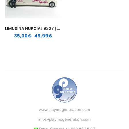
LIMUSINA NUPCIAL 9227 | PLAYMOBIL PERSONALIZADA
Rango de precios: desde 35,00€ hasta 49,99€
35,00
€
-
49,99
€
www.playmogeneration.com
info@playmogeneration.com