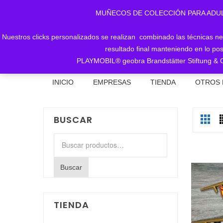
MUÑECOS DE COLECCIÓN PARA ADULTOS, 
Nuestros clicks personalizados se realizan combinado las técnicas nece
resultado final manteniendo en lo pos
PLAYMOBIL® geobra Brandstätter Stiftung & C
INICIO
EMPRESAS
TIENDA
OTROS 
BUSCAR
Buscar
por:
Buscar
TIENDA