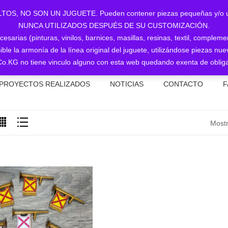
NO SON UN JUGUETE. Pueden contener piezas pequeñas y/o utiliz
NUNCA UTILIZADOS DESPUÉS DE SU CUSTOMIZACIÓN.
sarias (pinturas, vinilos, barnices, masillas, resinas, textil, complem
ible la armonía de la línea original del juguete, utilizándose piezas 
o.KG no tiene vinculo alguno con esta web quedando exenta de obliga
PROYECTOS REALIZADOS
NOTICIAS
CONTACTO
F
Mostr