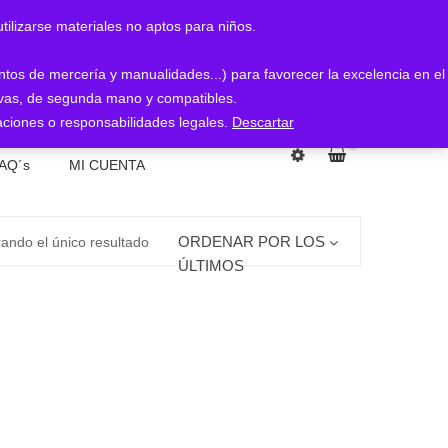
arse materiales no aptos para niños.
entos de mercería y manualidades...) para favorecer la excelencia en el
nuevas, de segunda mano y compatibles.
ciones o responsabilidades legales.
Descartar
0
AQ´s
MI CUENTA
ORDENAR POR LOS
ando el único resultado
ÚLTIMOS