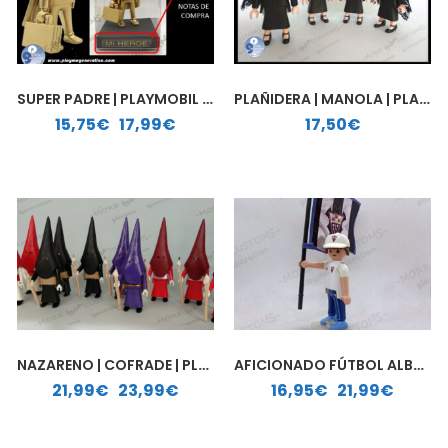
SUPER PADRE | PLAYMOBIL PERSONALIZADO
PLAÑIDERA | MANOLA | PLAYMOBIL PERSONALIZADO
Rango de precios: desde 15,75€ hasta 17,99€
15,75
€
-
17,99
€
17,50
€
NAZARENO | COFRADE | PLAYMOBIL PERSONALIZADO
AFICIONADO FÚTBOL ALBACETE BALOMPIÉ| PLAYMOBIL PERSONALIZADO
Rango de precios: desde 21,99€ hasta 23,99€
Rango de precios: desde 16,95€ hasta 21,99€
21,99
€
-
23,99
€
16,95
€
-
21,99
€