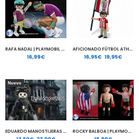
RAFA NADAL | PLAYMOBIL PERSONALIZADO
AFICIONADO FÚTBOL ATHLETIC DE BILBAO | PLAYMOBIL PERSONALIZADO
Rango de precios: desde 16,95€ hasta 19,95€
16,99
€
16,95
€
-
19,95
€
Nuevo
EDUARDO MANOSTIJERAS | PLAYMOBIL PERSONALIZADO
ROCKY BALBOA | PLAYMOBIL PERSONALIZADO
Rango de precios: desde 17,50€ hasta 23,00€