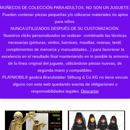
MUÑECOS DE COLECCIÓN PARA ADULTOS, NO SON UN JUGUETE.
Pueden contener piezas pequeñas y/o utilizarse materiales no aptos
0
para niños.
NUNCA UTILIZADOS DESPUÉS DE SU CUSTOMIZACIÓN.
Nuestros clicks personalizados se realizan combinado las técnicas
necesarias (pinturas, vinilos, barnices, masillas, resinas, textil,
complementos de mercería y manualidades...) para favorecer la
excelencia en el resultado final manteniendo en lo posible la armonía
de la línea original del juguete, utilizándose piezas nuevas, de
Ordenado
Mostrando 1–24 de 165 resultados
segunda mano y compatibles.
PLAYMOBIL® geobra Brandstätter Stiftung & Co.KG no tiene vinculo
ORDENAR POR LOS
por
alguno con esta web quedando exenta de obligaciones o
ÚLTIMOS
responsabilidades legales.
Descartar
los
últimos