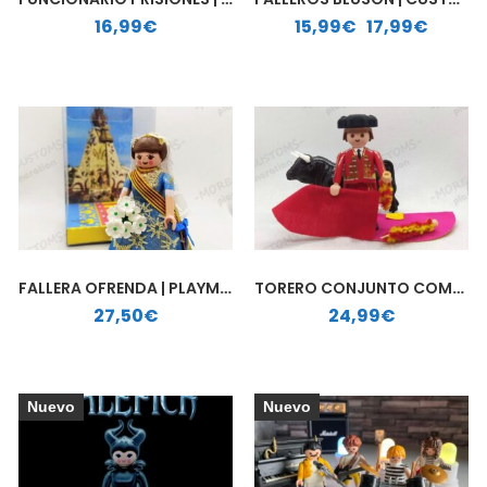
Rango de precios: desde 15,99€ hasta 17,99€
16,99
€
15,99
€
-
17,99
€
FALLERA OFRENDA | PLAYMOBIL PERSONALIZADO
TORERO CONJUNTO COMPLETO | PLAYMOBIL PERSONALIZADO
27,50
€
24,99
€
Nuevo
Nuevo