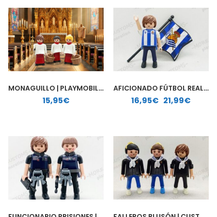
MONAGUILLO | PLAYMOBIL PERSONALIZADO
AFICIONADO FÚTBOL REAL SOCIEDAD | PLAYMOBIL PERSONALIZADO
Rango de precios: desde 16,95€ hasta 21,99€
15,95
€
16,95
€
-
21,99
€
FUNCIONARIO PRISIONES | PLAYMOBIL PERSONALIZADO
FALLEROS BLUSÓN | CUSTOM PLAYMOBIL