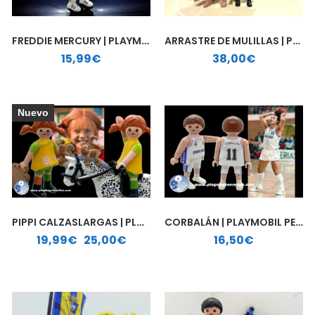
FREDDIE MERCURY | PLAYMOBIL PERSONALIZADO
ARRASTRE DE MULILLAS | PLAYMOBIL PERSONALIZADO
15,99
€
38,00
€
Nuevo
PIPPI CALZASLARGAS | PLAYMOBIL PERSONALIZADO
CORBALÁN | PLAYMOBIL PERSONALIZADO
Rango de precios: desde 19,99€ hasta 25,00€
19,99
€
-
25,00
€
16,50
€