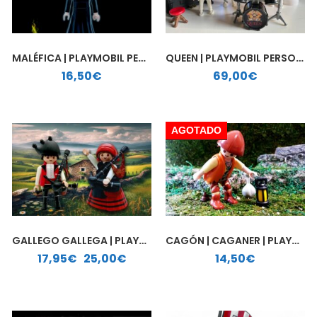
MALÉFICA | PLAYMOBIL PERSONALIZADO
QUEEN | PLAYMOBIL PERSONALIZADO
16,50
€
69,00
€
AGOTADO
GALLEGO GALLEGA | PLAYMOBIL PERSONALIZADO
CAGÓN | CAGANER | PLAYMOBIL PERSONALIZADO
Rango de precios: desde 17,95€ hasta 25,00€
17,95
€
-
25,00
€
14,50
€