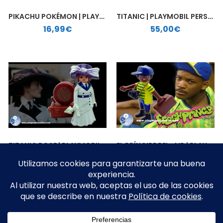
PIKACHU POKÉMON | PLAYMOBIL PERSONALIZADO
TITANIC | PLAYMOBIL PERSONALIZADO
16,99
€
55,00
€
TITANIC ROSE | PLAYMOBIL PERSONALIZADO
EL PRÍNCIPE BEL-AIR | PLAYMOBIL PERSONALIZADO
29,99
€
16,75
€