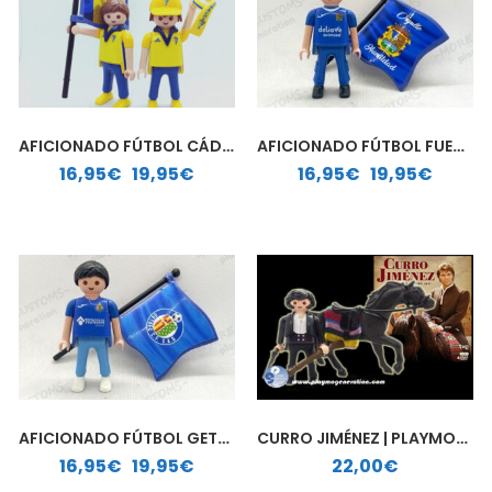
AFICIONADO FÚTBOL CÁDIZ| PLAYMOBIL PERSONALIZADO
AFICIONADO FÚTBOL FUENLABRADA | PLAYMOBIL PERSONALIZADO
Rango de precios: desde 16,95€ hasta 19,95€
Rango de precios: desde 16,95€ hasta 19,95€
16,95
€
-
19,95
€
16,95
€
-
19,95
€
AFICIONADO FÚTBOL GETAFE | PLAYMOBIL PERSONALIZADO
CURRO JIMÉNEZ | PLAYMOBIL PERSONALIZADO
Rango de precios: desde 16,95€ hasta 19,95€
16,95
€
-
19,95
€
22,00
€