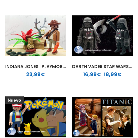
INDIANA JONES | PLAYMOBIL PERSONALIZADO
DARTH VADER STAR WARS | PLAYMOBIL PERSONALIZADO
Rango de precios: desde 16,99€ hasta 18,99€
23,99
€
16,99
€
-
18,99
€
Nuevo