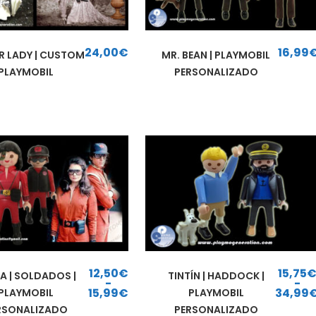
24,00
€
16,99
R LADY | CUSTOM
MR. BEAN | PLAYMOBIL
PLAYMOBIL
PERSONALIZADO
12,50
€
15,75
A | SOLDADOS |
TINTÍN | HADDOCK |
-
-
15,99
€
34,99
PLAYMOBIL
PLAYMOBIL
Rango de precios: desde 12,50€ hasta 15,99€
Rango de precios: d
RSONALIZADO
PERSONALIZADO