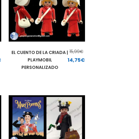
15,99
€
EL CUENTO DE LA CRIADA |
99€.
El precio actual es: 12,00€.
El precio original era: 15,99€.
El precio actual es: 14,75€.
€
14,75
€
PLAYMOBIL
PERSONALIZADO