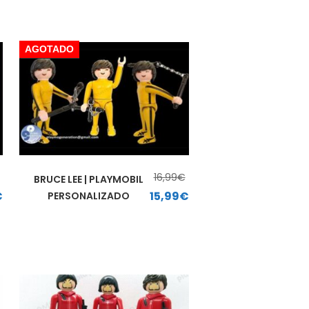
AGOTADO
16,99
€
BRUCE LEE | PLAYMOBIL
,00€.
El precio actual es: 19,99€.
El precio original era: 16,99€.
El precio actual es: 15,99€.
€
15,99
€
PERSONALIZADO