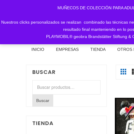
MUÑECOS DE COLECCIÓN PARA ADULTOS, 
Nuestros clicks personalizados se realizan combinado las técnicas nece
resultado final manteniendo en lo pos
PLAYMOBIL® geobra Brandstätter Stiftung & C
INICIO
EMPRESAS
TIENDA
OTROS 
BUSCAR
Buscar
por:
Buscar
TIENDA