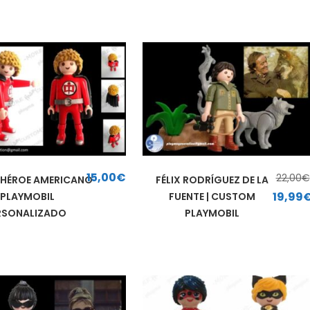
15,00
€
22,00
€
 HÉROE AMERICANO
FÉLIX RODRÍGUEZ DE LA
El precio original era: 22
19,99
| PLAYMOBIL
FUENTE | CUSTOM
RSONALIZADO
PLAYMOBIL