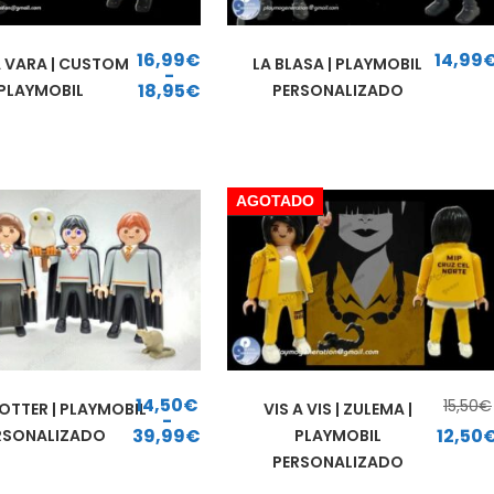
16,99
€
14,99
A VARA | CUSTOM
LA BLASA | PLAYMOBIL
-
18,95
€
PLAYMOBIL
PERSONALIZADO
Rango de precios: desde 16,99€ hasta 18,95€
AGOTADO
14,50
€
15,50
€
OTTER | PLAYMOBIL
VIS A VIS | ZULEMA |
El precio original era: 15,
-
39,99
€
12,50
RSONALIZADO
PLAYMOBIL
Rango de precios: desde 14,50€ hasta 39,99€
PERSONALIZADO