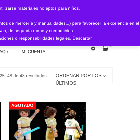
arse materiales no aptos para niños.
entos de mercería y manualidades...) para favorecer la excelencia en el
nuevas, de segunda mano y compatibles.
ciones o responsabilidades legales.
Descartar
0
AQ´s
MI CUENTA
Ordenado
ORDENAR POR LOS
25–48 de 48 resultados
ÚLTIMOS
por
AGOTADO
los
últimos