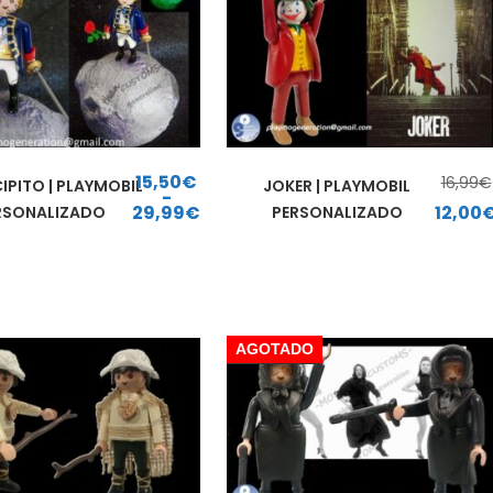
15,50
€
16,99
€
CIPITO | PLAYMOBIL
JOKER | PLAYMOBIL
El precio original era: 16,
-
29,99
€
12,00
RSONALIZADO
PERSONALIZADO
Rango de precios: desde 15,50€ hasta 29,99€
AGOTADO