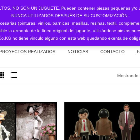
NO SON UN JUGUETE. Pueden contener piezas pequeñas y/o utiliz
NUNCA UTILIZADOS DESPUÉS DE SU CUSTOMIZACIÓN.
sarias (pinturas, vinilos, barnices, masillas, resinas, textil, complem
ible la armonía de la línea original del juguete, utilizándose piezas 
o.KG no tiene vinculo alguno con esta web quedando exenta de obliga
PROYECTOS REALIZADOS
NOTICIAS
CONTACTO
F
Mostrando 