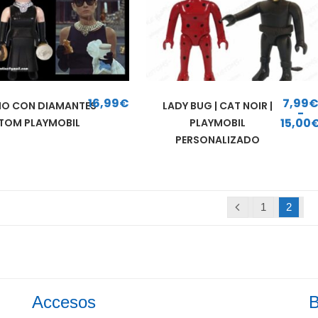
16,99
€
7,99
O CON DIAMANTES
LADY BUG | CAT NOIR |
-
15,00
STOM PLAYMOBIL
PLAYMOBIL
Rango de precios: 
PERSONALIZADO
1
2
Accesos
B