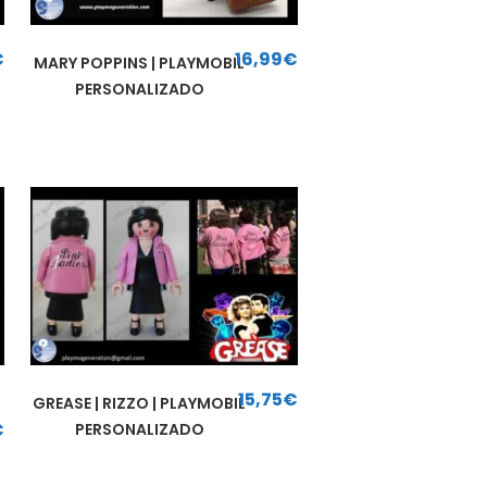
€
16,99
€
MARY POPPINS | PLAYMOBIL
PERSONALIZADO
15,75
€
GREASE | RIZZO | PLAYMOBIL
50€.
El precio actual es: 12,50€.
€
PERSONALIZADO