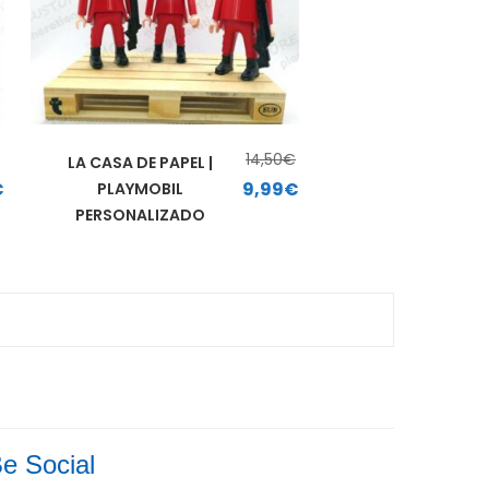
€
14,50
€
LA CASA DE PAPEL |
El precio original era: 14,50€.
El precio actual es: 9,99€.
€
9,99
€
PLAYMOBIL
desde 7,99€ hasta 15,00€
PERSONALIZADO
e Social