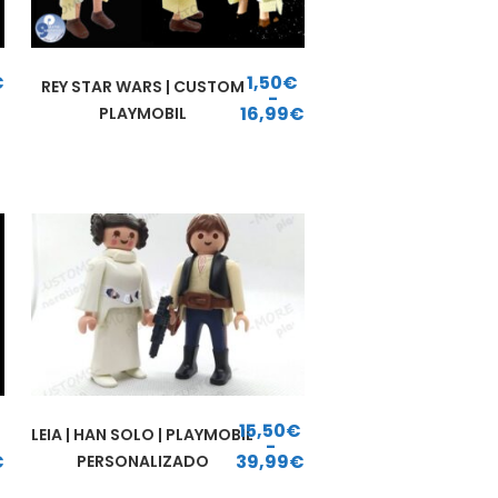
€
1,50
€
REY STAR WARS | CUSTOM
-
16,99
€
PLAYMOBIL
Rango de precios: desde 1,50€ hasta 16,99€
€
15,50
€
LEIA | HAN SOLO | PLAYMOBIL
-
€
39,99
€
PERSONALIZADO
esde 15,75€ hasta 34,99€
Rango de precios: desde 15,50€ hasta 39,99€